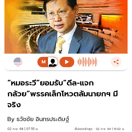
“หมอระวี”ยอมรับ“ดีล-แจก
กล้วย”พรรคเล็กโหวตล้มนายกฯ มี
จริง
By
ธวัชชัย อินทรประดิษฐ์
02 ก.ย. 64 | 07:55 น.
อัปเดตล่าสุด :
02 ก.ย. 64 | 15:02 น.