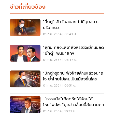
ข่าวที่เกี่ยวข้อง
"บิ๊กตู่" ลั่น ในสมอง ไม่มียุบสภา-
ปรับ ครม.
01 ก.ย. 2564 | 05:43 น.
“สุทิน คลังแสง”สังหรณ์จะมีคนปลด
“บิ๊กตู่” พ้นนายกฯ
01 ก.ย. 2564 | 06:47 น.
"บิ๊กตู่"สุดทน ฟังฝ่ายค้านแล้วอนาถ
ใจ ย้ำไทยไม่เคยเป็นเมืองขึ้นใคร
01 ก.ย. 2564 | 06:51 น.
“ธรรมนัส”เดือดซัดไอ้ห้อยไอ้
โหน“พปชร.”ปูดข่าวล็อบบี้ล้มนายกฯ
01 ก.ย. 2564 | 10:37 น.