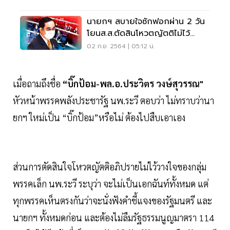
นายกฯ สบายใจซักฟอกผ่าน 2 วัน
โยนส.ส.ตัดสินโหวตญัตติไม่ไว้
วางใจ
02 ก.ย. 2564 | 05:12 น.
เมื่อถามถึงชื่อ
“บิ๊กป้อม-พล.อ.ประวิตร วงษ์สุวรรณ"
หัวหน้าพรรคพลังประชารัฐ นพ.ระวี ตอบว่า ไม่ทราบว่านา
ยกฯ ใหม่เป็น “บิ๊กป้อม”หรือไม่ ต้องไปสืบเอาเอง
ส่วนการตัดสินใจโหวตญัตติอภิปรายไม่ไว้วางใจของกลุ่ม
พรรคเล็ก นพ.ระวี ระบุว่า จะไม่เป็นเอกฉันท์ทั้งหมด แต่
ทุกพรรคเห็นตรงกันว่าจะนั่งฟังคำชี้แจงของรัฐมนตรี และ
นายกฯ ทั้งหมดก่อน และต้องไม่ลืมรัฐธรรมนูญมาตรา 114