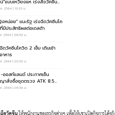
น์”แบบเหวี่ยงแห เร่งสั่งวัคซีน
NA
ค. 2564 | 10:33 น.
ิงหน่อย” แนะรัฐ เร่งฉีดวัคซีนโค
ที่มีประสิทธิผลต่อเดลต้า
ค. 2564 | 06:50 น.
ฉีดวัคซีนโควิด 2 เข็ม เดินเข้า
นอาหาร
ค. 2564 | 03:30 น.
 -ออสท์แลนด์ ประกาศเซ็น
ญาสั่งซื้อชุดตรวจ ATK 8.5
นชุด 30 ส.ค. แน่นอน
ค. 2564 | 05:46 น.
ง
ฉีดวัคซีน
ให้พนักงานของธุรกิจต่างๆ เพื่อให้เขาเปิดกิจการได้จริ