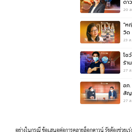
ดาว
MR
20 ส.
“หญ
วิด 
23 ส.
โชว์
ร้า
27 ส.
อภ.
สัญ
ล้า
27 ส.
อย่างในกรณี ข้อเสนอต่อการคลายล็อกดาวน์ รัฐต้องช่วยเร่