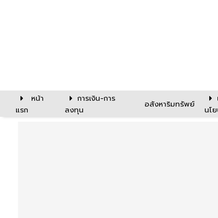
หน้า
การเงิน-การ
อสังหาริมทรัพย์
แรก
ลงทุน
นโย