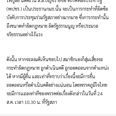
ไพบูลย์ นิติตะวัน ส.ส.บัญชีรายชื่อ พรรคพลังประชารัฐ
(พปชร.) เป็นประธานกมธ.นั้น จะเป็นการกระทำที่ผิดข้อ
บังคับการประชุมร่วมรัฐสภาอย่างมากมาย ซึ่งการกระทำนั้น
ถึงขนาดทำผิดกฎหมาย ผิดรัฐธรรมนูญ หรือประมวล
จริยธรรมอย่างไร้แรง
ดังนั้น หากจะลงมติเห็นชอบไป สมาชิกเองก็สุ่มเสี่ยงจะ
กระทำผิดกฎหมาย ถูกดำเนินคดี ถูกถอดถอนจากตำแหน่ง
ได้ หากมีผู้ยื่น และเท่าที่ทราบว่าเรื่องนี้จะมีการยื่น
ถอดถอนหรือดำเนินคดีอย่างแน่นอน โดยพรรคภูมิใจไทย
จะมีการแถลงท่าทีของพรรคต่อเรื่องดังกล่าวในวันที่ 24
ส.ค. เวลา 10.30 น. ที่รัฐสภา