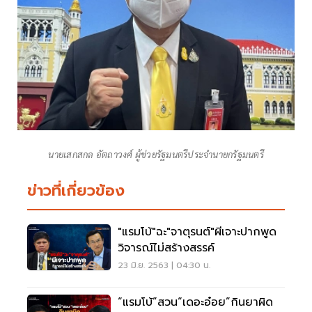
นายเสกสกล อัตถาวงศ์ ผู้ช่วยรัฐมนตรีประจำนายกรัฐมนตรี
ข่าวที่เกี่ยวข้อง
"แรมโบ้"ฉะ"จาตุรนต์"ผีเจาะปากพูด
วิจารณ์ไม่สร้างสรรค์
23 มิ.ย. 2563 | 04:30 น.
“แรมโบ้”สวน“เดอะอ๋อย”กินยาผิด