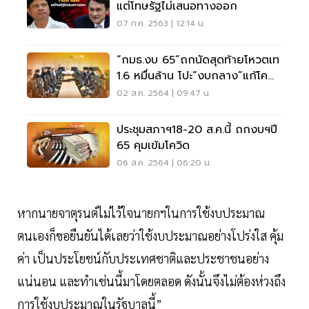
แต่โทษรัฐไม่เสนอทางออก
07 ก.ค. 2563 | 12:14 น.
“กมธ.งบ 65”ถกนัดสุดท้ายโหวตเท
1.6 หมื่นล้าน โปะ“งบกลาง”แก้โค
วิด-19
02 ส.ค. 2564 | 09:47 น.
ประชุมสภาฯ18-20 ส.ค.นี้ ถกงบฯปี
65 คุมเข้มโควิด
06 ส.ค. 2564 | 06:20 น.
หากนายจาตุรนต์ไม่ไว้ใจนายกฯในการใช้งบประมาณ
ตนเองก็ขอยืนยันได้เลยว่าใช้งบประมาณอย่างโปร่งใส คุ้ม
ค่า เป็นประโยชน์กับประเทศชาติและประชาชนอย่าง
แน่นอน และทำเช่นนี้มาโดยตลอด ดังนั้นจึงไม่ต้องห่วงถึง
การใช้งบประมาณในรัฐบาลนี้”