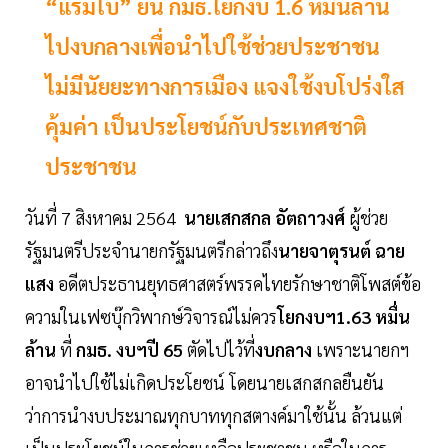
“แรมโบ้” ยัน กมธ.โยกงบ 1.6 หมื่นล้าน
ไปงบกลางเพื่อนำไปใช้ช่วยประชาชน
ไม่มีนัยยะทางการเมือง แจงใช้งบโปร่งใส
คุ้มค่า เป็นประโยชน์กับประเทศชาติ
ประชาชน
วันที่ 7 สิงหาคม 2564
นายเสกสกล อัตถาวงศ์
ผู้ช่วย
รัฐมนตรีประจำนายกรัฐมนตรีกล่าวถึง
นายจาตุรนต์ ฉาย
แสง
อดีตประธานยุทธศาสตร์พรรคไทยรักษาชาติโพสต์ข้อ
ความในเฟซบุ๊กวิพากษ์วิจารณ์ไม่ควร
โยกงบฯ1.63 หมื่น
ล้าน
ที่
กมธ. งบฯปี 65
ตัดไปไว้ที่
งบกลาง
เพราะนายกฯ
อาจนำไปใช้ไม่เกิดประโยชน์ โดยนายเสกสกลยืนยัน
ว่าการนำงบประมาณทุกบาททุกสตางค์มาใช้นั้น ล้วนแต่