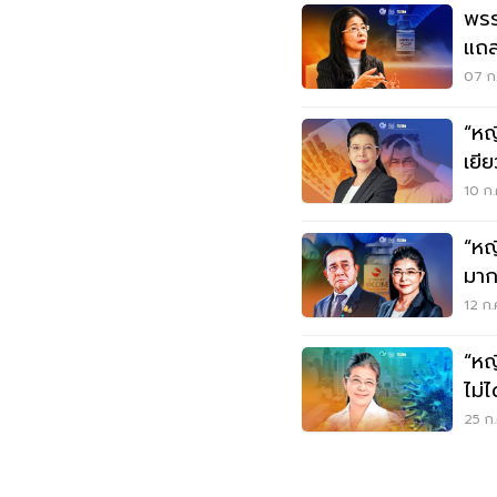
พรร
แถลงการณ์
ฉีด
07 ก.
“หญ
เยี
ดาว
10 ก.
“หญ
มาก
12 ก.
“หญ
ไม่ไ
วิด
25 ก.