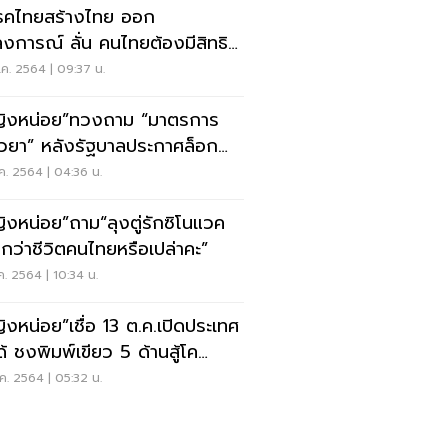
คไทยสร้างไทย ออก
 ลั่น คนไทยต้องมีสิทธิ
วัคซีน MRNA ฟรี
ค. 2564 | 09:37 น.
ิงหน่อย”ทวงถาม “มาตรการ
ยวยา” หลังรัฐบาลประกาศล็อก
น์โควิด-19
ค. 2564 | 04:36 น.
ิงหน่อย”ถาม“ลุงตู่รักซิโนแวค
กว่าชีวิตคนไทยหรือเปล่าคะ”
ค. 2564 | 10:34 น.
ิงหน่อย”เชื่อ 13 ต.ค.เปิดประเทศ
ด้ ชงพิมพ์เขียว 5 ด้านสู้โค
-19
ค. 2564 | 05:32 น.