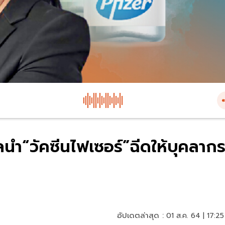
นำ“วัคซีนไฟเซอร์”ฉีดให้บุคลาก
อัปเดตล่าสุด :
01 ส.ค. 64 | 17:25