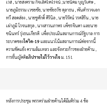
เวส , นายสงคราม กิจเลิศไพโรจน์ ,นายนิคม บุญวิเศษ ,
นายภูมิธรรม เวชยชัย, นายชัยธวัช ตุลาธน , พันตำรวจเอก
ทวี สอดส่อง , นายชูศักดิ์ ศิรินิล , นายวิรัตน์ วรศสิริน , นาย
เผ่าภูมิ โรจนสกุล , นางสาวนภาพร เพ็ชรจินดา และนาย
ชนินทร์ รุ่งธนเกียรติ เพื่อประเมินสถานการณ์รัฐบาล การ
ระบาดของ
โควิด-19
และแนวโน้มสถานการณ์ต่อจากนี้
ความขัดแย้ง ความล้มเหลว และจังหวะก้าวของฝ่ายค้าน ,
การยื่นญัตติ
อภิปรายไม่ไว้วางใจ
ม. 151
หลังการประชุม พรรคร่วมฝ่ายค้านได้มีมติร่วม 4 ข้อ