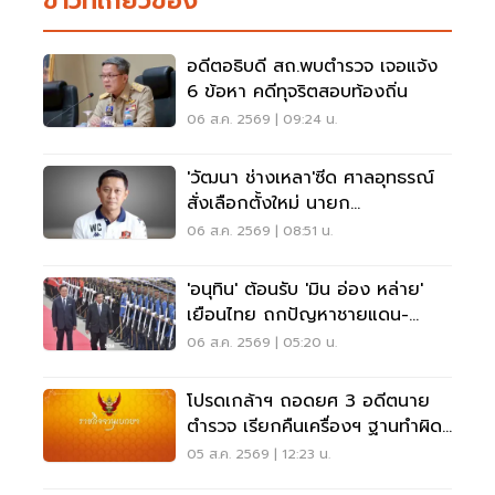
ข่าวที่เกี่ยวข้อง
อดีตอธิบดี สถ.พบตำรวจ เจอแจ้ง
6 ข้อหา คดีทุจริตสอบท้องถิ่น
06 ส.ค. 2569 | 09:24 น.
'วัฒนา ช่างเหลา'ซีด ศาลอุทธรณ์
สั่งเลือกตั้งใหม่ นายก
อบจ.ขอนแก่น
06 ส.ค. 2569 | 08:51 น.
'อนุทิน' ต้อนรับ 'มิน อ่อง หล่าย'
เยือนไทย ถกปัญหาชายแดน-
พลังงาน-การค้า
06 ส.ค. 2569 | 05:20 น.
โปรดเกล้าฯ ถอดยศ 3 อดีตนาย
ตำรวจ เรียกคืนเครื่องฯ ฐานทำผิด
วินัยร้ายแรง
05 ส.ค. 2569 | 12:23 น.