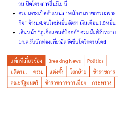
วน ปิดโครงการสิ้นมิ.ย.นี้
ครม.เคาะเปิดตำแหน่ง “พนักงานราชการเฉพาะ
กิจ” จ้างนศ.จบใหม่หมื่นอัตรา เงินเดือน1.8หมื่น
เดินหน้า “ภูเก็ตแซนด์บ็อกซ์” ครม.มีมติรับทราบ
1ก.ค.รับนักท่องเที่ยวฉีดวัคซีนโควิดครบโดส
แท็กที่เกี่ยวข้อง
Breaking News
Politics
มติครม.
ครม.
แต่งตั้ง
โยกย้าย
ข้าราชการ
คณะรัฐมนตรี
ข้าราชการการเมือง
กระทรวง