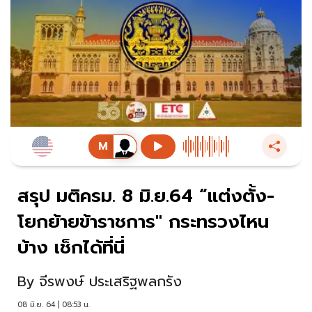
สรุป มติครม. 8 มิ.ย.64 “แต่งตั้ง-
โยกย้ายข้าราชการ" กระทรวงไหน
บ้าง เช็กได้ที่นี่
By
จีรพงษ์ ประเสริฐพลกรัง
08 มิ.ย. 64 | 08:53 น.