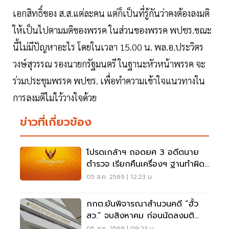
เอกสิทธิ์ของ ส.ส.แต่ละคน แต่ก็เป็นที่รู้กันว่าคงต้องลงมติ
ให้เป็นไปตามมติของพรรค ในส่วนของพรรค​ พปชร.ขณะ
นี้ไม่มีปัญหาอะไร โดยในเวลา 15.00 น. พล.อ.ประวิตร
วงษ์สุวรรณ รองนายกรัฐมนตรี ในฐานะหัวหน้าพรรค​ จะ
ร่วมประชุมพรรค​ พปชร. เพื่อทำความเข้าใจแนวทางใน
การลงมติไม่ไว้วางใจด้วย
ข่าวที่เกี่ยวข้อง
โปรดเกล้าฯ ถอดยศ 3 อดีตนาย
ตำรวจ เรียกคืนเครื่องฯ ฐานทำผิด
วินัยร้ายแรง
05 ส.ค. 2569 | 12:23 น.
กกต.ยันพิจารณาสำนวนคดี “ฮั้ว
สว.” จบสิงหาคม ก่อนนัดลงมติ
ภายหลัง
05 ส.ค. 2569 | 09:23 น.