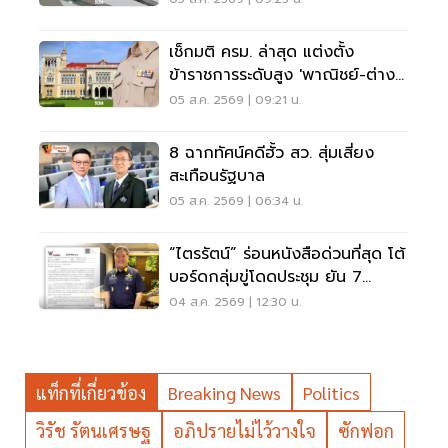
เช็กมติ ครม. ล่าสุด แต่งตั้ง
ข้าราชการระดับสูง 'พาณิชย์-ต่าง
ประเทศ-แรงงาน-ทส.'
05 ส.ค. 2569 | 09:21 น.
8 ฉากทัศน์คดีฮั้ว สว. สุ่มเสี่ยง
สะเทือนรัฐบาล
05 ส.ค. 2569 | 06:34 น.
“ไตรรัตน์” ร่อนหนังสือด่วนที่สุด โต้
บอร์ดกลุ่มขู่โดดประชุม ยัน 7
กรรมการต้องปฏิบัติหน้าที่
04 ส.ค. 2569 | 12:30 น.
แท็กที่เกี่ยวข้อง
Breaking News
Politics
วิรัช รัตนเศรษฐ
อภิปรายไม่ไว้วางใจ
ซักฟอก