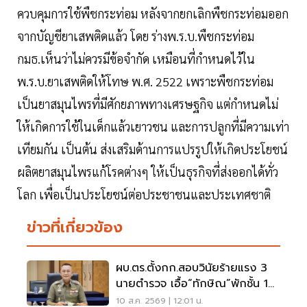
ควบคุมการใช้พืชกระท่อม หลังจากยกเลิกพืชกระท่อมออก
จากบัญชียาเสพติดแล้ว โดย ร่างพ.ร.บ.พืชกระท่อม
กมธ.เห็นว่าไม่ควรมีข้อจำกัด เหมือนที่กำหนดไว้ใน
พ.ร.บ.ยาเสพติดให้โทษ พ.ศ. 2522 เพราะพืชกระท่อม
เป็นยาสมุนไพรที่มีศักยภาพทางเศรษฐกิจ แต่กำหนดไม่
ให้เกิดการใช้ในเด็กแล้วเยาวชน และการปลูกที่มีความเท่า
เทียมกัน เป็นต้น ส่งเสริมด้านการแปรรูปให้เกิดประโยชน์
ผลิตยาสมุนไพรแก้โรคต่างๆ ให้เป็นธุรกิจที่ส่งออกได้ทั่ว
โลก เพื่อเป็นประโยชน์ต่อประชาชนและประเทศชาติ
ข่าวที่เกี่ยวข้อง
ผบ.ตร.ตั้งกก.สอบวินัยร้ายแรง 3
นายตำรวจ เอื้อ“ทักษิณ”พักชั้น 14
รพ.ตำรวจ
10 ส.ค. 2569 | 12:01 น.