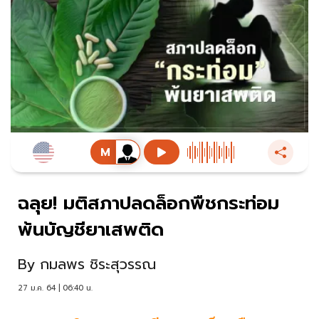
ฉลุย! มติสภาปลดล็อกพืชกระท่อม
พ้นบัญชียาเสพติด
By
กมลพร ชิระสุวรรณ
27 ม.ค. 64 | 06:40 น.