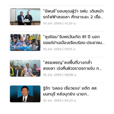
“นิพนธ์”ขอบคุณผู้ว่า รฟม. เดินหน้า
รถไฟฟ้าสงขลา ศึกษาระยะ 2 เชื่อม
สนามบิน
10 ส.ค. 2569 | 10:29 น.
“ลุงป้อม”รับพรวันเกิด 81 ปี บอก
ขอแค่บ้านเมืองเรียบร้อย-ประชาชน
มีความสุข
10 ส.ค. 2569 | 09:31 น.
“สรรเพชญ”ลงพื้นที่บางกล่ำ
สงขลา เร่งคืนผิวจราจรภายใน ก.ย.
2569
10 ส.ค. 2569 | 08:58 น.
รู้จัก 'ฉลอง เรี่ยวแรง' อดีต สส.
นนทบุรี หลังบุกยิง นายก
อบจ.นนทบุรี บาดเจ็บสาหัส
10 ส.ค. 2569 | 05:23 น.