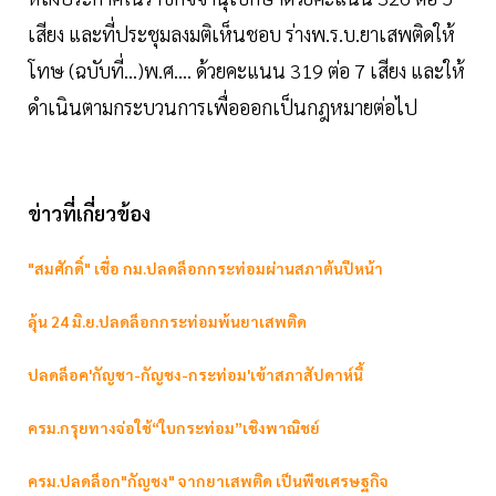
เสียง และที่ประชุมลงมติเห็นชอบ ร่างพ.ร.บ.ยาเสพติดให้
โทษ (ฉบับที่...)พ.ศ.... ด้วยคะแนน 319 ต่อ 7 เสียง และให้
ดำเนินตามกระบวนการเพื่อออกเป็นกฎหมายต่อไป
ข่าวที่เกี่ยวข้อง
"สมศักดิ์" เชื่อ กม.ปลดล็อกกระท่อมผ่านสภาต้นปีหน้า
ลุ้น 24 มิ.ย.ปลดล็อกกระท่อมพ้นยาเสพติด
ปลดล็อค'กัญชา-กัญชง-กระท่อม'เข้าสภาสัปดาห์นี้
ครม.กรุยทางจ่อใช้“ใบกระท่อม”เชิงพาณิชย์
ครม.ปลดล็อก"กัญชง" จากยาเสพติด เป็นพืชเศรษฐกิจ