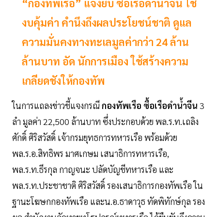
“กองทัพเรือ” แจงยิบ ซื้อเรือดำน้ำจีน ใช้
งบคุ้มค่า คำนึงถึงผลประโยชน์ชาติ ดูแล
ความมั่นคงทางทะเลมูลค่ากว่า 24 ล้าน
ล้านบาท อัด นักการเมือง ใช้สร้างความ
เกลียดชังให้กองทัพ
ในการแถลงข่าวชี้แจงกรณี
กองทัพเรือ
ซื้อเรือดำน้ำจีน
3
ลำ มูลค่า 22,500 ล้านบาท ซึ่งประกอบด้วย พล.ร.ท.เถลิง
ศักดิ์ ศิริสวัสดิ์ เจ้ากรมยุทธการทหารเรือ พร้อมด้วย
พล.ร.อ.สิทธิพร มาศเกษม เสนาธิการทหารเรือ,
พล.ร.ท.ธีรกุล กาญจนะ ปลัดบัญชีทหารเรือ และ
พล.ร.ท.ประชาชาติ ศิริสวัสดิ์ รองเสนาธิการกองทัพเรือ ใน
ฐานะโฆษกกองทัพเรือ และน.อ.ธาดาวุธ ทัดพิทักษ์กุล รอง