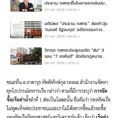
ประธาน กสทช.ยื่นใบลาออกเซ่นปม
คุณสมบัตินพ.สรณ
07 ส.ค. 2569 | 09:45 น.
มติปลด “ประธาน กสทช.” ส่อเค้าวุ่น
'ณรงค์ รัฐอมฤต' อดีตกรรมการ
สรรหาโต้ข้อวินิจฉัย
07 ส.ค. 2569 | 04:36 น.
วิกฤต กสทช.ประชุมบอร์ด "ล่ม" 3
รอบ "7 อรหันต์" งัดข้อกฏหมาย
ไม่มีใครยอมใคร
06 ส.ค. 2569 | 23:52 น.
ขณะที่น.อ.ธาดาวุธ ทัดพิทักษ์กุล รองผอ.สำนักงานจัดหา
ยุทโธปกรณ์ทหารเรือ กล่าวว่า ตามที่มีการระบุว่า
การจัด
ซื้อเรือดำน้ำ
ลำที่ 1 ส่อเป็นโมฆะนั้น ยืนยันว่า กองทัพเรือ
ไม่พูดเท็จต่อประชาชนและเราไม่ได้อยากซื้อแล้วจะซื้อ
กองทัพเรือมียุทธศาสตร์และวิเคราะห์แล้ว เห็นว่า
เรือดำ