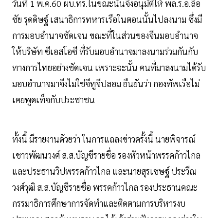
วันที่ 1 พ.ค.60 ผบ.ทร.ในขณะนั้นจึงอนุมัติให้ พล.ร.อ.ลือ
ชัย รุดดิษฐ์ เสนาธิการทหารเรือในตอนนั้นไปลงนาม ซึ่งมี
การมอบอำนาจชัดเจน ขณะที่ในส่วนของจีนมอบอำนาจ
ให้บริษัท ซีเอสโอซี ที่รับมอบอำนาจมาลงนามร่วมกันกับ
ทางการไทยอย่างชัดเจน เพราะฉะนั้น คนที่มาลงนามได้รับ
มอบอำนาจมาจึงไม่ใช่จีทูจีปลอม ยืนยันว่า กองทัพเรือไม่
เคยพูดเท็จกับประชาชน
ทั้งนี้ มีรายงานด้วยว่า ในการแถลงข่าวครั้งนี้ นายพิจารณ์
เชาวพัฒนวงศ์ ส.ส.บัญชีรายชื่อ รองหัวหน้าพรรคก้าวไกล
และประธานวิปพรรคก้าวไกล และนายสุรเชษฐ์ ประวีณ
วงศ์วุฒิ ส.ส.บัญชีรายชื่อ พรรคก้าวไกล รองประธานคณะ
กรรมาธิการศึกษาการจัดทำและติดตามการบริหารงบ