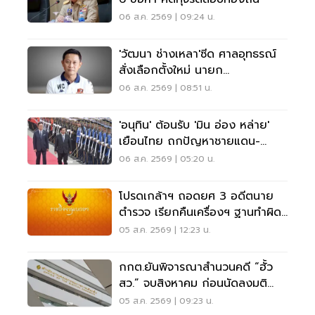
06 ส.ค. 2569 | 09:24 น.
'วัฒนา ช่างเหลา'ซีด ศาลอุทธรณ์
สั่งเลือกตั้งใหม่ นายก
อบจ.ขอนแก่น
06 ส.ค. 2569 | 08:51 น.
'อนุทิน' ต้อนรับ 'มิน อ่อง หล่าย'
เยือนไทย ถกปัญหาชายแดน-
พลังงาน-การค้า
06 ส.ค. 2569 | 05:20 น.
โปรดเกล้าฯ ถอดยศ 3 อดีตนาย
ตำรวจ เรียกคืนเครื่องฯ ฐานทำผิด
วินัยร้ายแรง
05 ส.ค. 2569 | 12:23 น.
กกต.ยันพิจารณาสำนวนคดี “ฮั้ว
สว.” จบสิงหาคม ก่อนนัดลงมติ
ภายหลัง
05 ส.ค. 2569 | 09:23 น.