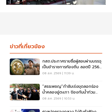
ข่าวที่เกี่ยวข้อง
กสถ.ประกาศรายชื่อผู้สอบผ่านบรรจุ
เป็นข้าราชการท้องถิ่น ลอตปี 2568
ใหม่
08 ส.ค. 2569 | 11:39 น.
“สรรเพชญ”กำชับเร่งขุดลอกร่อง
น้ำคลองอู่ตะเภา ป้องกันน้ำท่วม
สงขลา
08 ส.ค. 2569 | 10:53 น.
ศาลปกครองกลาง ไม่รับคำฟ้อง