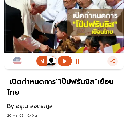
เปิดกำหนดการ"โป๊ปฟรันซิส"เยือน
ไทย
By
อรุณ ลอตระกูล
20 พ.ย. 62 | 10:40 น.