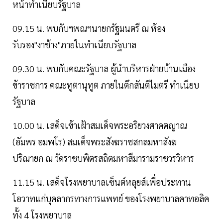
หน้าทำเนียบรัฐบาล
09.15 น. พบกับฯพณฯนายกรัฐมนตรี ณ ห้อง
รับรอง"งาช้าง"ภายในทำเนียบรัฐบาล
09.30 น. พบกับคณะรัฐบาล ผู้นำบริหารฝ่ายบ้านเมือง
ข้าราชการ คณะทูตานุทูต ภายในตึกสันติไมตรี ทำเนียบ
รัฐบาล
10.00 น. เสด็จเข้าเฝ้าสมเด็จพระอริยวงศาคตญาณ
(อัมพร อมพโร) สมเด็จพระสังฆราชสกลมหาสังฆ
ปริณายก ณ วัดราชบพิตรสถิตมหาสีมารามราชวรวิหาร
11.15 น. เสด็จโรงพยาบาลเซ็นต์หลุยส์เพื่อประทาน
โอวาทแก่บุคลากรทางการแพทย์ ของโรงพยาบาลคาทอลิค
ทั้ง 4 โรงพยาบาล