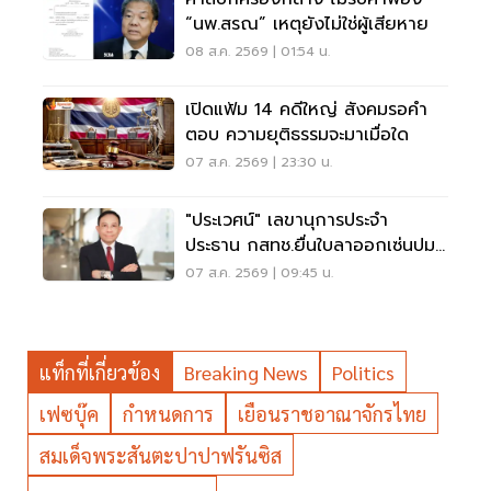
“นพ.สรณ” เหตุยังไม่ใช่ผู้เสียหาย
08 ส.ค. 2569 | 01:54 น.
เปิดแฟ้ม 14 คดีใหญ่ สังคมรอคำ
ตอบ ความยุติธรรมจะมาเมื่อใด
07 ส.ค. 2569 | 23:30 น.
"ประเวศน์" เลขานุการประจำ
ประธาน กสทช.ยื่นใบลาออกเซ่นปม
คุณสมบัตินพ.สรณ
07 ส.ค. 2569 | 09:45 น.
แท็กที่เกี่ยวข้อง
Breaking News
Politics
เฟซบุ๊ค
กำหนดการ
เยือนราชอาณาจักรไทย
สมเด็จพระสันตะปาปาฟรันซิส