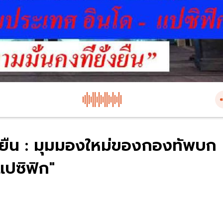
ั่งยืน : มุมมองใหม่ของกองทัพบก
แปซิฟิก"