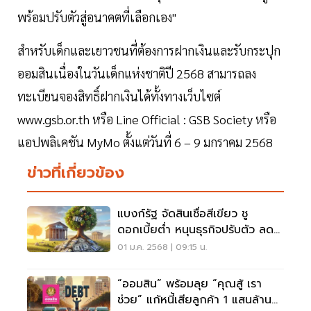
พร้อมปรับตัวสู่อนาคตที่เลือกเอง"
สำหรับเด็กและเยาวชนที่ต้องการฝากเงินและรับกระปุก
ออมสินเนื่องในวันเด็กแห่งชาติปี 2568 สามารถลง
ทะเบียนจองสิทธิ์ฝากเงินได้ทั้งทางเว็บไซต์
www.gsb.or.th หรือ Line Official : GSB Society หรือ
แอปพลิเคชัน MyMo ตั้งแต่วันที่ 6 – 9 มกราคม 2568
ข่าวที่เกี่ยวข้อง
แบงก์รัฐ จัดสินเชื่อสีเขียว ชู
ดอกเบี้ยต่ำ หนุนธุรกิจปรับตัว ลด
คาร์บอน
01 ม.ค. 2568 | 09:15 น.
“ออมสิน” พร้อมลุย “คุณสู้ เรา
ช่วย” แก้หนี้เสียลูกค้า 1 แสนล้าน