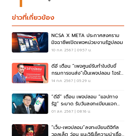
ข่าวที่เกี่ยวข้อง
NCSA X META ประกาศสงคราม
มิจฉาชีพเปิดเพจหน่วยงานรัฐปลอม
10 ก.ค. 2567 | 09:57 น.
ดีอี เตือน “เพจศูนย์รับทำใบขับขี่
กรมการขนส่ง”เป็นเพจปลอม โจรใช้
หลอกเงิน
14 ก.ค. 2567 | 05:29 น.
“ดีอี” เตือน เพจปลอม “แอปทาง
รัฐ” ระบาด รับวันลงทะเบียนแจก
เงินดิจิทัล 10000
01 ส.ค. 2567 | 08:16 น.
“เว็บ-เพจปลอม”ลงทะเบียนดิจิทัล
วอลเล็ต ว่อน แนะวิธีเช็ความน่าเชื่อ