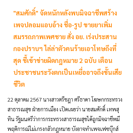
"สมศักดิ์" จัดหนักหลังพบมิจฉาชีพสร้าง
เพจปลอมแอบอ้าง ชื่อ-รูป ขายยาเพิ่ม
สมรรถภาพเพศชาย สั่ง อย. เร่งประสาน
กองปราบฯ ไล่ล่าตัวคนร้ายเอาโทษถึงที่
สุด ชี้เข้าข่ายผิดกฎหมาย 2 ฉบับ เตือน
ประชาชนระวังตกเป็นเหยื่ออาจถึงขั้นเสีย
ชีวิต
22 ตุลาคม 2567 นางสาวตรีชฎา ศรีธาดา โฆษกกระทรวง
สาธารณสุข ฝ่ายการเมือง เปิดเผยว่า นายสมศักดิ์ เทพสุ
ทิน รัฐมนตรีว่าการกระทรวงสาธารณสุขได้ถูกมิจฉาชีพมี
พฤติการณ์ไม่เกรงกลัวกฎหมาย บังอาจทำเพจเฟซบุ๊กส์