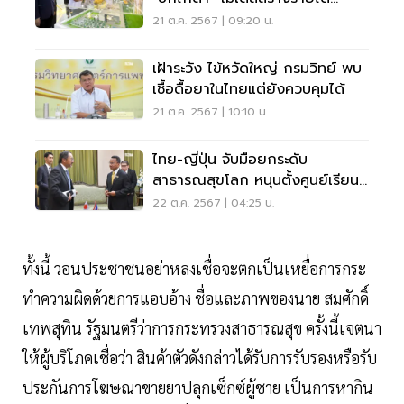
เกษตรกร
21 ต.ค. 2567 | 09:20 น.
เฝ้าระวัง ไข้หวัดใหญ่ กรมวิทย์ พบ
เชื้อดื้อยาในไทยแต่ยังควบคุมได้
21 ต.ค. 2567 | 10:10 น.
ไทย-ญี่ปุ่น จับมือยกระดับ
สาธารณสุขโลก หนุนตั้งศูนย์เรียนรู้
UHC อาเซียน
22 ต.ค. 2567 | 04:25 น.
ทั้งนี้ วอนประชาชนอย่าหลงเชื่อจะตกเป็นเหยื่อการกระ
ทำความผิดด้วยการแอบอ้าง ชื่อและภาพของนาย สมศักดิ์
เทพสุทิน รัฐมนตรีว่าการกระทรวงสาธารณสุข ครั้งนี้เจตนา
ให้ผู้บริโภคเชื่อว่า สินค้าตัวดังกล่าวได้รับการรับรองหรือรับ
ประกันการโฆษณาขายยาปลุกเซ็กซ์ผู้ชาย เป็นการหากิน