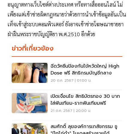
อนุญาตทางเว็บไซต์ต่างประเทศ หรือทางสื่อออนไลน์ ไม่
เพียงแต่เข้าข่ายผิดกฎหมายว่าด้วยการนำเข้าข้อมูลอันเป็น
เท็จเข้าสู่ระบบคอมพิวเตอร์ ยังอาจเข้าข่ายโฆษณาขายยา
ฝ่าฝืนพระราชบัญญัติยา พ.ศ.2510 อีกด้วย
ข่าวที่เกี่ยวข้อง
ฉีดวัคซีนป้องกันไข้หวัดใหญ่ High
Dose ฟรี สิทธิกรมบัญชีกลาง
20 ต.ค. 2567 | 01:00 น.
เปิดเงื่อนไข สิทธิบัตรทอง 30 บาท
ใส่ฟันเทียม-รากฟันเทียมฟรี
21 ต.ค. 2567 | 20:00 น.
สมศักดิ์ ลุยองค์การเภสัชกรรม ชู
"ปีกไก่ดำ" โมเดลสร้างรายได้