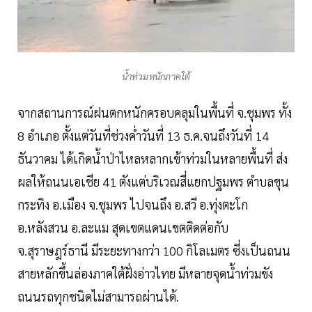
น้ำท่วมหนักภาคใต้
จากสถานการณ์ฝนตกหนักครอบคลุมในพื้นที่ จ.ชุมพร ทั้ง
8 อำเภอ ตั้งแต่วันที่ช่วงค่ำวันที่ 13 ธ.ค.จนถึงวันที่ 14
ธันวาคม ได้เกิดน้ำป่าไหลหลากเข้าท่วมในหลายพื้นที่ ส่ง
ผลให้ถนนเอเชีย 41 ตังแต่บริเวณสี่แยกปฐมพร ตำบลขุน
กระทิง อ.เมือง จ.ชุมพร ไปจนถึง อ.สวี อ.ทุ่งตะโก
อ.หลังสวน อ.ละแม สุดเขตแดนเขตติดต่อกับ
จ.สุราษฎร์ธานี มีระยะทางกว่า 100 กิโลเมตร ซี่งเป็นถนน
สายหลักขึ้นล่องภาคใต้ฝั่งอ่าวไทย มีหลายจุดน้ำท่วมขัง
ถนนรถทุกชนิดไม่สามารถผ่านได้.