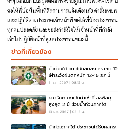
อายุ เด็กเล็ก และผู้ที่ต้องการความดูแลเป็นพิเศษ เวลานี้
ขอให้พี่น้องในพื้นที่ติดตามการแจ้งเตือนภัย คำสั่งอพยพ
และปฏิบัติตามประกาศเจ้าหน้าที่ ขอให้พี่น้องประชาชน
ทุกคนปลอดภัย และขอส่งกำลังใจให้เจ้าหน้าที่ที่กำลัง
เข้าไปปฏิบัติหน้าที่ดูแลประชาชนขณะนี้
ข่าวที่เกี่ยวข้อง
น้ำท่วมใต้ แนวโน้มลดลง สธ.เขต 12
เฝ้าระวังฝนตกหนัก 12-16 ธ.ค.นี้
11 ธ.ค. 2567 | 08:15 น.
ธนารักษ์ ยกเว้นค่าเช่าที่ราชพัสดุ
สูงสุด 2 ปี ช่วยน้ำท่วมภาคใต้
13 ธ.ค. 2567 | 05:15 น.
น้ำท่วมภาคใต้ ประชาชนได้รับผลกระ