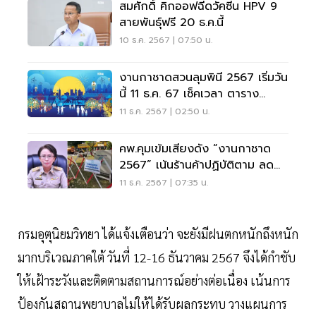
สมศักดิ์ คิกออฟฉีดวัคซีน HPV 9
สายพันธุ์ฟรี 20 ธ.ค.นี้
10 ธ.ค. 2567 | 07:50 น.
งานกาชาดสวนลุมพินี 2567 เริ่มวัน
นี้ 11 ธ.ค. 67 เช็คเวลา ตาราง
กิจกรรม
11 ธ.ค. 2567 | 02:50 น.
คพ.คุมเข้มเสียงดัง “งานกาชาด
2567” เน้นร้านค้าปฏิบัติตาม ลด
ผลกระทบชุมชน
11 ธ.ค. 2567 | 07:35 น.
กรมอุตุนิยมวิทยา ได้แจ้งเตือนว่า จะยังมีฝนตกหนักถึงหนัก
มากบริเวณภาคใต้ วันที่ 12-16 ธันวาคม 2567 จึงได้กำชับ
ให้เฝ้าระวังและติดตามสถานการณ์อย่างต่อเนื่อง เน้นการ
ป้องกันสถานพยาบาลไม่ให้ได้รับผลกระทบ วางแผนการ