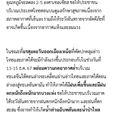
อุณหภูมิจะลดลง 2-5 องศาเซลเซียส ขอให้ประชาชน
บริเวณประเทศไทยตอนบนดูแลรักษาสุขภาพเนื่องจาก
สภาพอากาศที่เย็นลง รวมถึงให้ระวังอันตรายจากอัคคีภัยที่
อาจเกิดขึ้นเนื่องจากอากาศแห้งและลมแรง
ในขณะที่
มรสุมตะวันออกเฉียงเหนือ
ที่พัดปกคลุมอ่าว
ไทยและภาคใต้จะมีกำลังแรงขึ้นประกอบกับในช่วงวันที่
13-15 ธ.ค. 67
หย่อมความกดอากาศต่ำ
บริเวณ
ทะเลจีนใต้ตอนล่างจะเคลื่อนผ่านอ่าวไทยและภาคใต้ตอน
ล่างลงสู่ทะเลอันดามัน ทำให้ภาคใต้มี
ฝนเพิ่มขึ้นและมีฝน
ตกหนักถึงหนักมากบางแห่ง
ขอให้ประชาชนบริเวณภาค
ใต้ระวังอันตรายจากฝนตกหนักถึงหนักมาก และฝนที่ตก
สะสม ซึ่งอาจทำให้เกิด
น้ำท่วมฉับพลันและน้ำป่าไหล