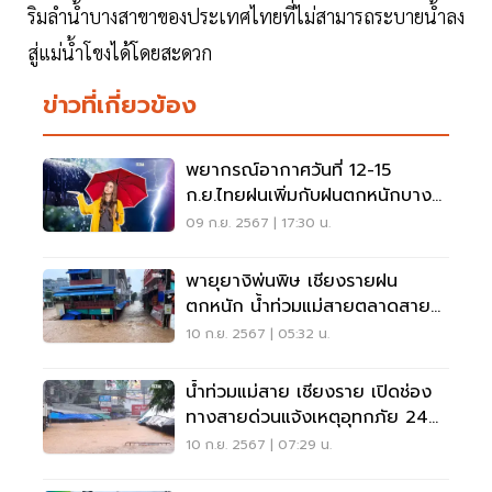
ริมลำน้ำบางสาขาของประเทศไทยที่ไม่สามารถระบายน้ำลง
สู่แม่น้ำโขงได้โดยสะดวก
ข่าวที่เกี่ยวข้อง
พยากรณ์อากาศวันที่ 12-15
ก.ย.ไทยฝนเพิ่มกับฝนตกหนักบาง
แห่ง
09 ก.ย. 2567 | 17:30 น.
พายุยางิพ่นพิษ เชียงรายฝน
ตกหนัก น้ำท่วมแม่สายตลาดสาย
ลมจอย
10 ก.ย. 2567 | 05:32 น.
น้ำท่วมแม่สาย เชียงราย เปิดช่อง
ทางสายด่วนแจ้งเหตุอุทกภัย 24
ชม.
10 ก.ย. 2567 | 07:29 น.