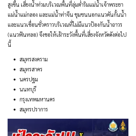
สูงขึ้น เสี่ยงน้ำท่วมบริเวณพื้นที่ลุ่มต่ำริมแม่น้ำเจ้าพระยา
แม่น้ำแม่กลอง และแม่น้ำท่าจีน ชุมชนนอกแนวคันกั้นน้ำ
และแนวเขื่อนชั่วคราวบริเวณที่ไม่มีแนวป้องกันน้ำถาวร
(แนวฟันหลอ) จึงขอให้เฝ้าระวังพื้นที่เสี่ยงจังหวัดดังต่อไป
นี้
สมุทรสงคราม
สมุทรสาคร
นครปฐม
นนทบุรี
กรุงเทพมหานคร
สมุทรปราการ