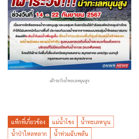
เฝ้าระวังน้ำทะเลหนุนสูง
แท็กที่เกี่ยวข้อง
แม่น้ำโขง
น้ำทะเลหนุน
น้ำป่าไหลหลาก
น้ำท่วมฉับพลัน