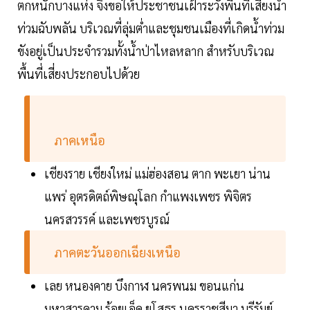
ตกหนักบางแห่ง จึงขอให้ประชาชนเฝ้าระวังพื้นที่เสี่ยงน้ำ
ท่วมฉับพลัน บริเวณที่ลุ่มต่ำและชุมชนเมืองที่เกิดน้ำท่วม
ขังอยู่เป็นประจำรวมทั้งน้ำป่าไหลหลาก สำหรับบริเวณ
พื้นที่เสี่ยงประกอบไปด้วย
ภาคเหนือ
เชียงราย เชียงใหม่ แม่ฮ่องสอน ตาก พะเยา น่าน
แพร่ อุตรดิตถ์พิษณุโลก กำแพงเพชร พิจิตร
นครสวรรค์ และเพชรบูรณ์
ภาคตะวันออกเฉียงเหนือ
เลย หนองคาย บึงกาฬ นครพนม ขอนแก่น
มหาสารคาม ร้อยเอ็ด ยโสธร นครราชสีมา บุรีรัมย์