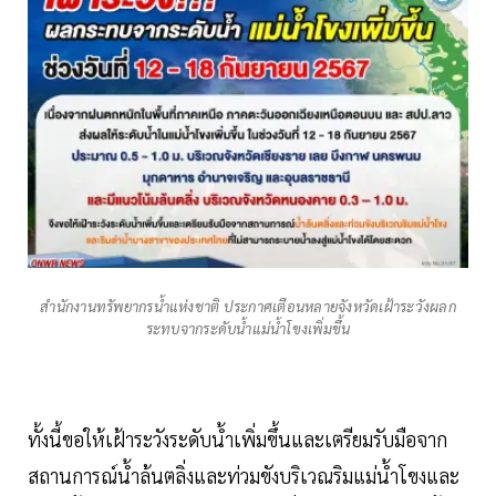
สำนักงานทรัพยากรน้ำแห่งชาติ ประกาศเตือนหลายจังหวัดเฝ้าระวังผลก
ระทบจากระดับน้ำแม่น้ำโขงเพิ่มขึ้น
ทั้งนี้ขอให้เฝ้าระวังระดับน้ำเพิ่มขึ้นและเตรียมรับมือจาก
สถานการณ์น้ำล้นตลิ่งและท่วมขังบริเวณริมแม่น้ำโขงและ