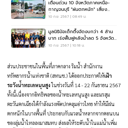
เตือนด่วน 10 จังหวัดภาคเหนือ-
กาญจนบุรี "ฝนตกหนัก" เสี่ยง
น้ำป่าไหลหลาก
10 ก.ย. 2567 | 08:49 น.
มูลนิธิป่อเต็กตึ๊งจัดงบกว่า 4 ล้าน
บาท เร่งฟื้นฟูหลังน้ำลด 5 จังหวัด
ภาคเหนือ
10 ก.ย. 2567 | 10:18 น.
ส่วนประชาชนในพื้นที่ภาคกลาง ริมน้ำ สำนักงาน
ทรัพยากรน้ำแห่งชาติ (สทนช.) ได้ออกประกาศให้
เฝ้า
ระวังน้ำทะเลหนุนสูง
ในช่วงวันที่ 14 - 22 กันยายน 2567
ทั้งนี้เนื่องจากอิทธิพลของน้ำทะเลหนุนสูง และมรสุม
ตะวันตกเฉียงใต้กำลังแรงพัดปกคลุมอ่าวไทย ทำให้มีฝน
ตกหนักในบางพื้นที่ ประกอบกับมวลน้ำหลากจากตอนบน
ของลุ่มน้ำไหลลงมาสมทบ ส่งผลให้ระดับน้ำในแม่น้ำเพิ่ม