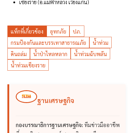
เชียงราย (อ.แม่ฟ้าหลวง เวียงแก่น)
แท็กที่เกี่ยวข้อง
อุทกภัย
ปภ.
กรมป้องกันและบรรเทาสาธารณภัย
น้ำท่วม
ดินถล่ม
น้ำป่าไหลหลาก
น้ำท่วมฉับพลัน
น้ำท่วมเชียงราย
ฐานเศรษฐกิจ
กองบรรณาธิการฐานเศรษฐกิจ:
ทีมข่าวมืออาชีพ