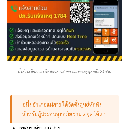
น้ำท่วมเชียงราย เปิดช่องทางสายด่วนแจ้งเหตุอุทกภัย 24 ชม.
อนึ่ง อำเภอแม่สาย ได้จัดตั้งศูนย์พักพิง
สำหรับผู้ประสบอุทกภัย รวม 2 จุด ได้แก่
เทศบาลตำบลแม่สาย