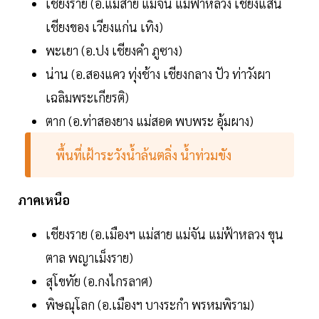
เชียงราย (อ.แม่สาย แม่จัน แม่ฟ้าหลวง เชียงแสน
เชียงของ เวียงแก่น เทิง)
พะเยา (อ.ปง เชียงคำ ภูซาง)
น่าน (อ.สองแคว ทุ่งช้าง เชียงกลาง ปัว ท่าวังผา
เฉลิมพระเกียรติ)
ตาก (อ.ท่าสองยาง แม่สอด พบพระ อุ้มผาง)
พื้นที่เฝ้าระวังน้ำล้นตลิ่ง น้ำท่วมขัง
ภาคเหนือ
เชียงราย (อ.เมืองฯ แม่สาย แม่จัน แม่ฟ้าหลวง ขุน
ตาล พญาเม็งราย)
สุโขทัย (อ.กงไกรลาศ)
พิษณุโลก (อ.เมืองฯ บางระกำ พรหมพิราม)