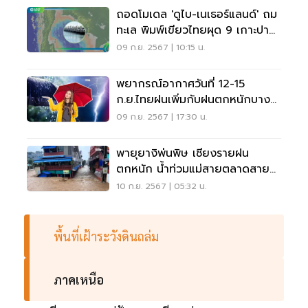
ถอดโมเดล 'ดูไบ-เนเธอร์แลนด์' ถม
ทะเล พิมพ์เขียวไทยผุด 9 เกาะปาก
อ่าวไทย
09 ก.ย. 2567 | 10:15 น.
พยากรณ์อากาศวันที่ 12-15
ก.ย.ไทยฝนเพิ่มกับฝนตกหนักบาง
แห่ง
09 ก.ย. 2567 | 17:30 น.
พายุยางิพ่นพิษ เชียงรายฝน
ตกหนัก น้ำท่วมแม่สายตลาดสาย
ลมจอย
10 ก.ย. 2567 | 05:32 น.
พื้นที่เฝ้าระวังดินถล่ม
ภาคเหนือ