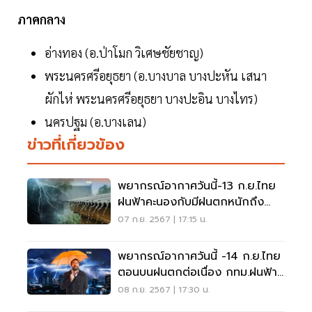
ภาคกลาง
อ่างทอง (อ.ป่าโมก วิเศษชัยชาญ)
พระนครศรีอยุธยา (อ.บางบาล บางปะหัน เสนา
ผักไห่ พระนครศรีอยุธยา บางปะอิน บางไทร)
นครปฐม (อ.บางเลน)
ข่าวที่เกี่ยวข้อง
พยากรณ์อากาศวันนี้-13 ก.ย.ไทย
ฝนฟ้าคะนองกับมีฝนตกหนักถึง
หนักมากบางแห่ง
07 ก.ย. 2567 | 17:15 น.
พยากรณ์อากาศวันนี้ -14 ก.ย.ไทย
ตอนบนฝนตกต่อเนื่อง กทม.ฝนฟ้า
คะนอง 60 – 70 %
08 ก.ย. 2567 | 17:30 น.