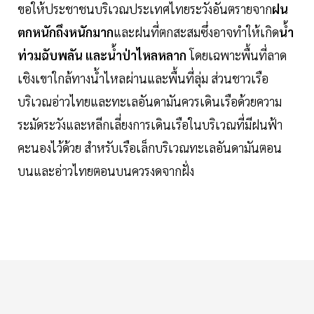
ขอให้ประชาชนบริเวณประเทศไทยระวังอันตรายจาก
ฝน
ตกหนักถึงหนักมาก
และฝนที่ตกสะสมซึ่งอาจทำให้เกิด
น้ำ
ท่วมฉับพลัน และน้ำป่าไหลหลาก
โดยเฉพาะพื้นที่ลาด
เชิงเขาใกล้ทางน้ำไหลผ่านและพื้นที่ลุ่ม ส่วนชาวเรือ
บริเวณอ่าวไทยและทะเลอันดามันควรเดินเรือด้วยความ
ระมัดระวังและหลีกเลี่ยงการเดินเรือในบริเวณที่มีฝนฟ้า
คะนองไว้ด้วย สำหรับเรือเล็กบริเวณทะเลอันดามันตอน
บนและอ่าวไทยตอนบนควรงดจากฝั่ง