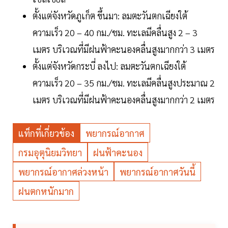
ตั้งแต่จังหวัดภูเก็ต ขึ้นมา: ลมตะวันตกเฉียงใต้
ความเร็ว 20 – 40 กม./ชม. ทะเลมีคลื่นสูง 2 – 3
เมตร บริเวณที่มีฝนฟ้าคะนองคลื่นสูงมากกว่า 3 เมตร
ตั้งแต่จังหวัดกระบี่ ลงไป: ลมตะวันตกเฉียงใต้
ความเร็ว 20 – 35 กม./ชม. ทะเลมีคลื่นสูงประมาณ 2
เมตร บริเวณที่มีฝนฟ้าคะนองคลื่นสูงมากกว่า 2 เมตร
แท็กที่เกี่ยวข้อง
พยากรณ์อากาศ
กรมอุตุนิยมวิทยา
ฝนฟ้าคะนอง
พยากรณ์อากาศล่วงหน้า
พยากรณ์อากาศวันนี้
ฝนตกหนักมาก