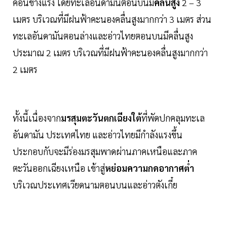
ค่อนข้างแรง โดยทะเลอันดามันตอนบนมี
คลื่นสูง
2 – 3
เมตร บริเวณที่มีฝนฟ้าคะนองคลื่นสูงมากกว่า 3 เมตร ส่วน
ทะเลอันดามันตอนล่างและอ่าวไทยตอนบนมีคลื่นสูง
ประมาณ 2 เมตร บริเวณที่มีฝนฟ้าคะนองคลื่นสูงมากกว่า
2 เมตร
ทั้งนี้เนื่องจาก
มรสุมตะวันตกเฉียงใต้
ที่พัดปกคลุมทะเล
อันดามัน ประเทศไทย และอ่าวไทยมีกำลังแรงขึ้น
ประกอบกับจะมีร่องมรสุมพาดผ่านภาคเหนือและภาค
ตะวันออกเฉียงเหนือ เข้าสู่
หย่อมความกดอากาศต่ำ
บริเวณประเทศเวียดนามตอนบนและอ่าวตังเกี๋ย