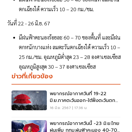
ตกเฉียงใต้ ความเร็ว 10 – 20 กม./ชม.
วันที่ 22 - 26 มิ.ย. 67
มีฝนฟ้าคะนองร้อยละ 60 – 70 ของพื้นที่ และมีฝน
ตกหนักบางแห่ง ลมตะวันตกเฉียงใต้ ความเร็ว 10 –
25 กม./ชม. อุณหภูมิต่ำสุด 23 – 28 องศาเซลเซียส
อุณหภูมิสูงสุด 30 – 37 องศาเซลเซียส
ข่าวที่เกี่ยวข้อง
พยากรณ์อากาศวันที่ 19-22
มิ.ย.ภาคตะวันออก-ใต้ฝั่งตะวันตก
ฝนตกหนักมาก
16 มิ.ย. 2567 | 17:36 น.
พยากรณ์อากาศวันนี้ -23 มิ.ย.ไทย
ฝนเพิ่ม กทม.ฝนฟ้าคะนอง 40-70