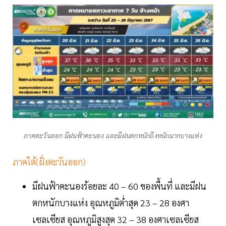
ภาคตะวันออก มีฝนฟ้าคะนอง และมีฝนตกหนักถึงหนักมากบางแห่ง
ภาคใต้(ฝั่งตะวันออก)
มีฝนฟ้าคะนองร้อยละ 40 – 60 ของพื้นที่ และมีฝน
ตกหนักบางแห่ง อุณหภูมิต่ำสุด 23 – 28 องศา
เซลเซียส อุณหภูมิสูงสุด 32 – 38 องศาเซลเซียส