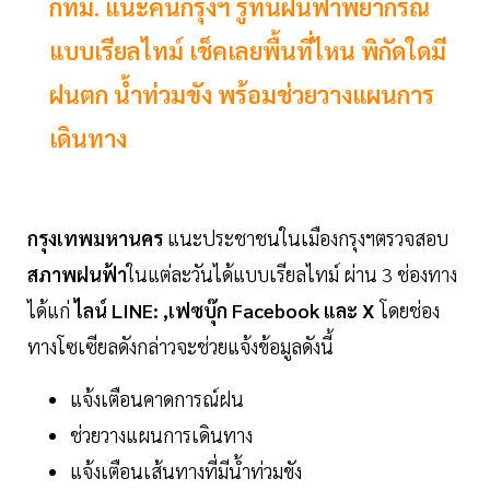
กทม. แนะคนกรุงฯ รู้ทันฝนฟ้าพยากรณ์
แบบเรียลไทม์ เช็คเลยพื้นที่ไหน พิกัดใดมี
ฝนตก น้ำท่วมขัง พร้อมช่วยวางแผนการ
เดินทาง
กรุงเทพมหานคร
แนะประชาชนในเมืองกรุงฯตรวจสอบ
สภาพฝนฟ้า
ในแต่ละวันได้แบบเรียลไทม์ ผ่าน 3 ช่องทาง
ได้แก่
ไลน์ LINE: ,เฟซบุ๊ก Facebook และ X
โดยช่อง
ทางโซเซียลดังกล่าวจะช่วยแจ้งข้อมูลดังนี้
แจ้งเตือนคาดการณ์ฝน
ช่วยวางแผนการเดินทาง
แจ้งเตือนเส้นทางที่มีน้ำท่วมขัง