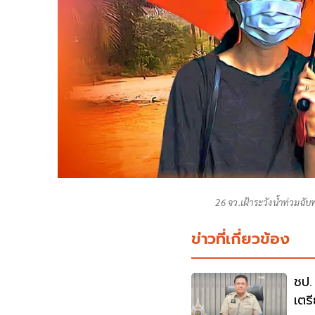
26 จว.เฝ้าระวังน้ำท่วมฉับพ
ข่าวที่เกี่ยวข้อง
ชป.
เตร