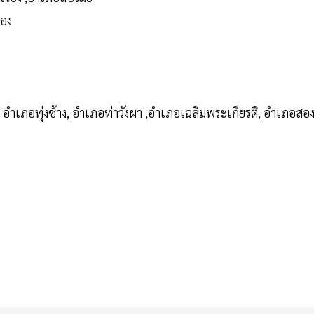
อง
 อำเภอทุ่งช้าง, อำเภอท่าวังผา ,อำเภอเฉลิมพระเกียรติ, อำเภอสอ