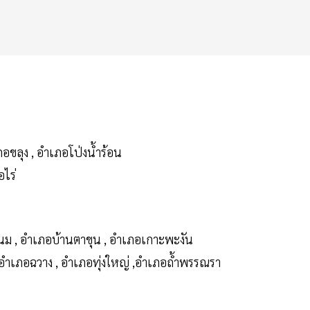
อขลุง , อำเภอโป่งน้ำร้อน
อไร่
นม , อำเภอบ้านตาขุน , อำเภอเกาะพะงัน
 อำเภอฉวาง , อำเภอทุ่งใหญ่ ,อำเภอถ้ำพรรณรา