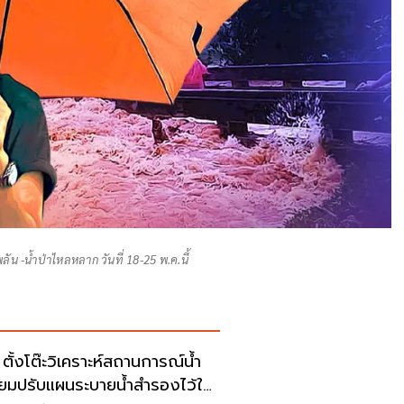
ลัน -น้ำป่าไหลหลาก วันที่ 18-25 พ.ค.นี้
 ตั้งโต๊ะวิเคราะห์สถานการณ์น้ำ
ียมปรับแผนระบายน้ำสำรองไว้ใช้