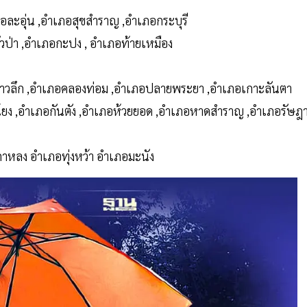
อละอุ่น ,อำเภอสุขสำราญ ,อำเภอกระบุรี
ั่วป่า ,อำเภอกะปง , อำเภอท้ายเหมือง
อ่าวลึก ,อำเภอคลองท่อม ,อำเภอปลายพระยา ,อำเภอเกาะลันตา
ยง ,อำเภอกันตัง ,อำเภอห้วยยอด ,อำเภอหาดสำราญ ,อำเภอรัษฎ
หลง อำเภอทุ่งหว้า อำเภอมะนัง