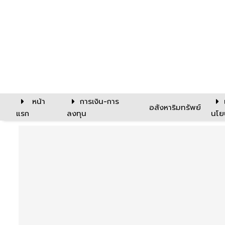
หน้า
การเงิน-การ
อสังหาริมทรัพย์
แรก
ลงทุน
นโย