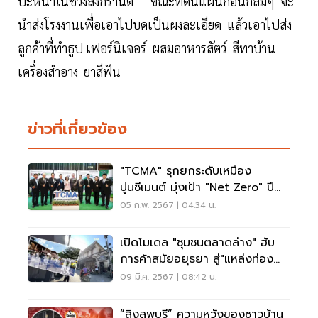
ปะหน้าในช่วงสงกรานต์ ขณะที่ดินแผ่นก้อนกลมๆ จะ
นำส่งโรงงานเพื่อเอาไปบดเป็นผงละเอียด แล้วเอาไปส่ง
ลูกค้าที่ทำธูป เฟอร์นิเจอร์ ผสมอาหารสัตว์ สีทาบ้าน
เครื่องสำอาง ยาสีฟัน
ข่าวที่เกี่ยวข้อง
"TCMA" รุกยกระดับเหมือง
ปูนซีเมนต์ มุ่งเป้า "Net Zero" ปี
93
05 ก.พ. 2567 | 04:34 น.
เปิดโมเดล "ชุมชนตลาดล่าง" ฮับ
การค้าสมัยอยุธยา สู่"แหล่งท่อง
เที่ยวลพบุรี"
09 มี.ค. 2567 | 08:42 น.
“ลิงลพบุรี” ความหวังของชาวบ้าน