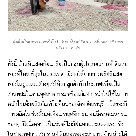
ผู้ผลิตดินสอพองลพบุรี คึกคัก รับอานิสงส์ “สงกรานต์หยุดยาว” ราคา
ขยับกว่าเท่าตัว
ทั้งนี้ บ้านหินสองก้อน ถือเป็นกลุ่มผู้ประกอบการค้าดินสอ
พองที่ใหญ่ที่สุดในประเทศ มีรายได้จากการผลิตดินสอ
พองในรูปแบบต่างๆส่งให้แก่ลูกค้าทั่วประเทศเพื่อเป็น
ส่วนผสมในงานอุตสาหกรรม หรือแม้แต่การนำไปใช้ในการ
หมักไข่เค็มผลิตภัณฑ์
โอท็อป
ของจังหวัดลพบุรี โดยจะมี
การผลิตในช่วงตั้งแต่เดือน พฤศจิกายน จนถึงช่วงเมษายน
ของทุกปีเนื่องจากเป็นช่วงที่ไม่มีฝนตกและแดดแรง ซึ่ง
ในช่วงเทศกาลสงกรานต์ ดินสอพองจะสามารถจำหน่ายได้