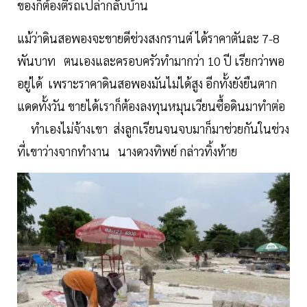
ของก็ต้องตีรถเปล่ากลับบ้าน
แม้ว่าดินสอพองจะขายดีช่วงสงกรานต์ ได้ราคาตันละ 7-8
พันบาท ตนเองและครอบครัวทำมากว่า 10 ปี เรียกว่าพอ
อยู่ได้ เพราะราคาดินสอพองมันไม่ได้สูง อีกทั้งยังยืนตาก
แดดทั้งวัน ขายได้เราก็ต้องลงทุนหมุนเวียนซื้อดินมาทำต่อ
ทำเองไม่จ้างเขา ส่งลูกเรียนจนจบมาก็มาช่วยกันในช่วง
ที่เขาว่างจากทำงาน นางดวงทิพย์ กล่าวทิ้งท้าย