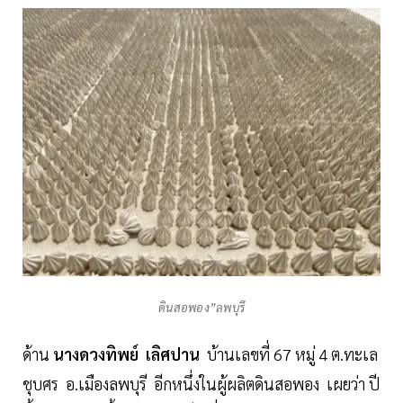
ดินสอพอง”ลพบุรี
ด้าน
นางดวงทิพย์ เลิศปาน
บ้านเลขที่ 67 หมู่ 4 ต.ทะเล
ชุบศร อ.เมืองลพบุรี อีกหนึ่งในผู้ผลิตดินสอพอง เผยว่า ปี