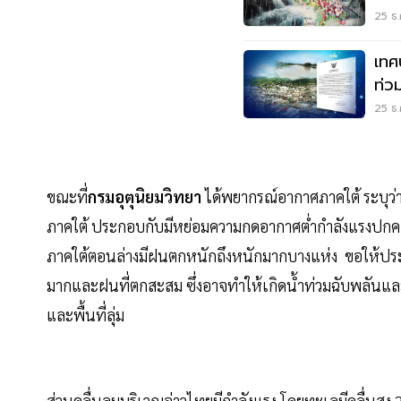
25 ธ.
เทศ
ท่วม
25 ธ.
ขณะที่
กรมอุตุนิยมวิทยา
ได้พยากรณ์อากาศภาคใต้ ระบุว่
ภาคใต้ ประกอบกับมีหย่อมความกดอากาศต่ำกำลังแรงปกค
ภาคใต้ตอนล่างมีฝนตกหนักถึงหนักมากบางแห่ง ขอให้ปร
มากและฝนที่ตกสะสม ซึ่งอาจทำให้เกิดน้ำท่วมฉับพลันแล
และพื้นที่ลุ่ม
ส่วนคลื่นลมบริเวณอ่าวไทยมีกำลังแรง โดยทะเลมีคลื่นสูง 