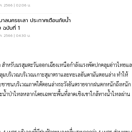
ค. 2566 | 02:06 น.
บาลนครยะลา ประกาศเตือนภัยน้ำ
 ฉบับที่ 1
ค. 2566 | 04:30 น.
า สำหรับมรสุมตะวันออกเฉียงเหนือกำลังแรงพัดปกคลุมอ่าวไทยแ
ลุมบริเวณบริเวณเกาะสุมาตราและทะเลอันดามันตอนล่าง ทำให้
ะชาชนบริเวณภาคใต้ตอนล่างระวังอันตรายจากฝนตกหนักถึงหนัก
ะน้ำป่าไหลหลากโดยเฉพาะพื้นที่ลาดเชิงเขาใกล้ทางน้ำไหลผ่าน
2-4 เมตร บริเวณที่มีฝนฟ้าคะนองคลื่นสูงมากกว่า 4 เมตร ส่วนทะเ