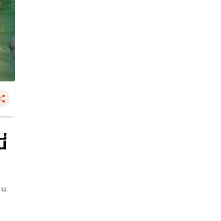
ี่
 น.