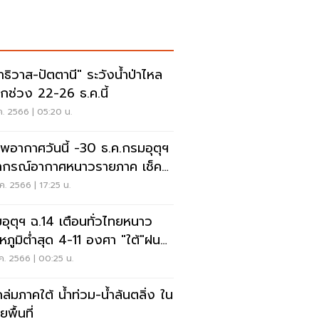
าธิวาส-ปัตตานี" ระวังน้ำป่าไหล
กช่วง 22-26 ธ.ค.นี้
ค. 2566 | 05:20 น.
พอากาศวันนี้ -30 ธ.ค.กรมอุตุฯ
กรณ์อากาศหนาวรายภาค เช็ค
ภูมิที่นี่
ค. 2566 | 17:25 น.
อุตุฯ ฉ.14 เตือนทั่วไทยหนาว
หภูมิต่ำสุด 4-11 องศา "ใต้"ฝน
นัก
ค. 2566 | 00:25 น.
ล่มภาคใต้ น้ำท่วม-น้ำล้นตลิ่ง ใน
พื้นที่