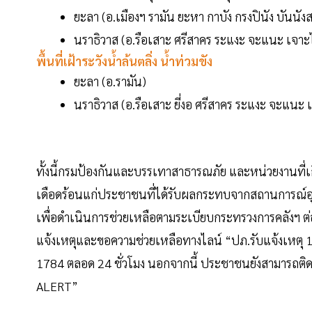
ยะลา (อ.เมืองฯ รามัน ยะหา กาบัง กรงปินัง บันนั
นราธิวาส (อ.รือเสาะ ศรีสาคร ระแงะ จะแนะ เจาะไอร
พื้นที่เฝ้าระวังน้ำล้นตลิ่ง น้ำท่วมขัง
ยะลา (อ.รามัน)
นราธิวาส (อ.รือเสาะ ยี่งอ ศรีสาคร ระแงะ จะแนะ เจ
ทั้งนี้กรมป้องกันและบรรเทาสาธารณภัย และหน่วยงานที่เก
เดือดร้อนแก่ประชาชนที่ได้รับผลกระทบจากสถานการณ์อุท
เพื่อดำเนินการช่วยเหลือตามระเบียบกระทรวงการคลังฯ ต่
แจ้งเหตุและขอความช่วยเหลือทางไลน์ “ปภ.รับแจ้งเหตุ
1784 ตลอด 24 ชั่วโมง นอกจากนี้ ประชาชนยังสามารถติ
ALERT”