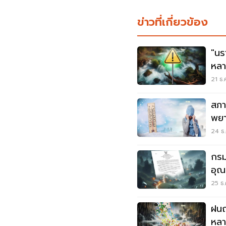
ข่าวที่เกี่ยวข้อง
"นร
หลา
21 ธ.
สภา
พยา
อุณห
24 ธ.
กรม
อุณ
ตกห
25 ธ.
ฝนถ
หลาย