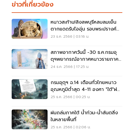
ข่าวที่เกี่ยวข้อง
หนาวสะท้าน!ลิงลพบุรีหลบลมเย็น
ตากแดดรับไออุ่น รอบพระปรางค์
สามยอด
23 ธ.ค. 2566 | 03:16 น.
สภาพอากาศวันนี้ -30 ธ.ค.กรมอุ
ตุฯพยากรณ์อากาศหนาวรายภาค
เช็คอุณหภูมิที่นี่
24 ธ.ค. 2566 | 17:25 น.
กรมอุตุฯ ฉ.14 เตือนทั่วไทยหนาว
อุณหภูมิต่ำสุด 4-11 องศา "ใต้"ฝน
ตกหนัก
25 ธ.ค. 2566 | 00:25 น.
ฝนถล่มภาคใต้ น้ำท่วม-น้ำล้นตลิ่ง
ในหลายพื้นที่
25 ธ.ค. 2566 | 02:06 น.