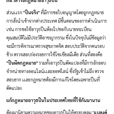
ถึงเวลารื้อกฎหมายอาวุธปืน
ส่วนเเรก
"ปืนจริง"
ที่มีการขอใบอนุญาตโดยถูกกฎหมาย
การสั่งนำเข้าจากต่างประเทศ มีขั้นตอนของการดำเนินการ
เช่น การขอใช้อาวุธปืนต้องไปขอกับนายทะเบียน
คุณสมบัติไม่มีประวัติอาชญากรรม ซึ่งในปัจจุบันมีข้อมูลว่า
จะมีการพิจารณาตรวจสุขภาพจิต สอบประวัติจากคนรอบ
ข้าง ตรวจสอบร่องรอยการใช้โซเชียลมีเดีย ส่วนที่สองคือ
"ปืนผิดกฎหมาย"
รวมทั้งอาวุธปืนดัดแปลงที่มีการลักลอบ
จำหน่ายทางออนไลน์เเละออฟไลน์ ซึ่งรัฐเข้าไม่ถึง ตรวจ
สอบยาก เเละกฎหมายต้องมีการแก้ไขโดยเฉพาะปืนที่
ดัดแปลง
แก้กฎหมายอาวุธปืนในประเทศไทยที่ใช้กันมานาน
ต้องมานิยามความหมายของอาวุธปืนให้ครอบคลุม "
แบลงค์