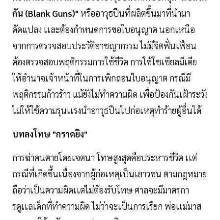
กัน (Blank Guns)"
หรืออาวุธปืนที่ผลิตขึ้นมาที่นำมา
ดัดแปลง เเละต้องกำหนดการขอใบอนุญาต นอกเหนือ
จากการตรวจสอบประวัติอาชญากรรม ไม่มีจิตฟั่นเฟือน
ต้องตรวจสอบพฤติกรรมการใช้ชีวิต การใช้โชเชียลมีเดีย
ให้อำนาจเจ้าหน้าที่ในการเพิกถอนใบอนุญาต กรณีมี
พฤติกรรมก้าวร้าว แม้ยังไม่ทำความผิด เพื่อป้องกันเฝ้าระวัง
ไม่ให้ใช้ความรุนเเรงนำอาวุธปืนไปก่อเหตุทำร้ายผู้อื่นได้
บทลงโทษ "กราดยิง"
การฆ่าคนตายโดยเจตนา โทษสูงสุดคือประหารชีวิต เเต่
กรณีที่เกิดขึ้นเนื่องจากผู้ก่อเหตุเป็นเยาวชน ตามกฎหมาย
ถือว่าเป็นความผิดเเต่ไม่ต้องรับโทษ ศาลจะมีมาตรกา
รดูเเลเด็กที่ทำความผิด ไม่ว่าจะเป็นการเรียก พ่อเเม่มาส