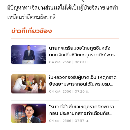
มีปัญหาทางจิตบางส่วนเเต่ไม่ได้เป็นผู้ป่วยจิตเวช แต่ทำ
เหมือนว่ามีความผิดปกติ
ข่าวที่เกี่ยวข้อง
นายกฯเตรียมขอโทษทูตจีนหลัง
นทท.จีนเสียชีวิตเหตุกราดยิง"พารา
กอน"
04 ต.ค. 2566 | 06:01 น.
ในหลวงทรงรับผู้บาดเจ็บ เหตุกราด
ยิงสยามพารากอนไว้ในพระบรม
ราชานุเคราะห์
04 ต.ค. 2566 | 07:26 น.
"รมว.ดีอี"เสียใจเหตุกราดยิงพารา
กอน ประสานกสทช.ทำเตือนภัย
เจาะจง
04 ต.ค. 2566 | 07:57 น.