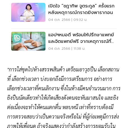
เปิดใจ “ชฎาทิพ จูตระกูล” ครั้งแรก
หลังเหตุการณ์กราดยิงพารากอน
04 ต.ค. 2566 | 09:32 น.
แอปฯหมอดี พร้อมให้ปรึกษาแพทย์
และจิตแพทย์ฟรี จากเหตุการณ์ที่พา
รากอน
04 ต.ค. 2566 | 11:38 น.
"การใส่ชุดไปห้างสรรพสินค้า เตรียมอาวุธปืน เลือกสถาน
ที่ เลือกช่วงเวลา บ่งบอกถึงมีการเตรียมการ อย่างการ
เลือกช่วงเวลาที่คนเลิกงาน ซึ่งในห้างมีคนจำนวนมาก การ
ยิงปืนนัดเดียวทำให้เกิดเสียงดังคนจะหันมาสนใจ เเละยิง
ต่อเนื่องจะทำให้คนเเตกตื่น หลบหนี เท่าที่ทราบต้องมี
การตรวจสอบว่าเป็นความจริงหรือไม่ ที่ผู้ก่อเหตุมีการส่ง
ภาพให้เพื่อนดู ถ้าจริงแสดงว่ากำลังสร้างการยอมรับใน