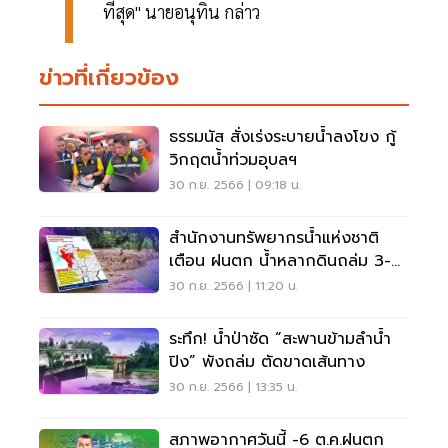
ที่สุด" นายอนุทิน กล่าว
ข่าวที่เกี่ยวข้อง
ธรรมนัส สั่งเร่งระบายน้ำลงโขง กู้
วิกฤตน้ำท่วมอุบลฯ
30 ก.ย. 2566 | 09:18 น.
สำนักงานทรัพยากรน้ำแห่งชาติ
เตือน ฝนตก น้ำหลากดินถล่ม 3-7
ต.ค. 66
30 ก.ย. 2566 | 11:20 น.
ระทึก! น้ำป่าซัด “สะพานข้ามลำน้ำ
ปิง” พังถล่ม ตัดขาดเส้นทาง
30 ก.ย. 2566 | 13:35 น.
สภาพอากาศวันนี้ -6 ต.ค.ฝนตก