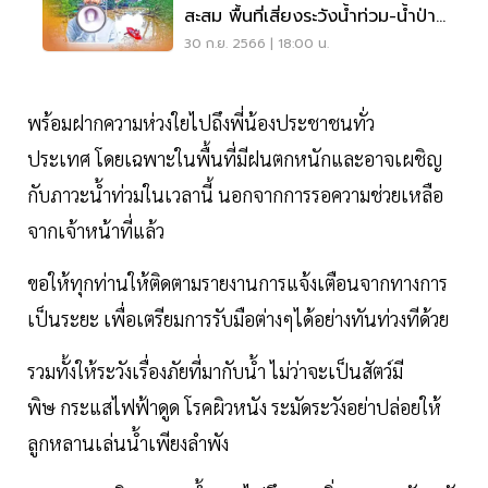
สะสม พื้นที่เสี่ยงระวังน้ำท่วม-น้ำป่า
ไหลหลาก
30 ก.ย. 2566 | 18:00 น.
พร้อมฝากความห่วงใยไปถึงพี่น้องประชาชนทั่ว
ประเทศ โดยเฉพาะในพื้นที่มีฝนตกหนักและอาจเผชิญ
กับภาวะน้ำท่วมในเวลานี้ นอกจากการรอความช่วยเหลือ
จากเจ้าหน้าที่แล้ว
ขอให้ทุกท่านให้ติดตามรายงานการแจ้งเตือนจากทางการ
เป็นระยะ เพื่อเตรียมการรับมือต่างๆได้อย่างทันท่วงทีด้วย
รวมทั้งให้ระวังเรื่องภัยที่มากับน้ำ ไม่ว่าจะเป็นสัตว์มี
พิษ กระแสไฟฟ้าดูด โรคผิวหนัง ระมัดระวังอย่าปล่อยให้
ลูกหลานเล่นน้ำเพียงลำพัง