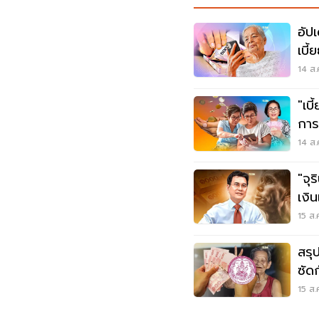
อัป
เบี้
14 ส.
"เบี
การ
14 ส.
"จุ
เงิน
15 ส.
สรุป
ซัด
ใหม่
15 ส.