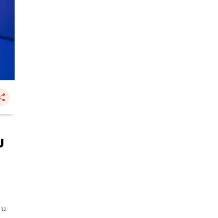
ม
 น.