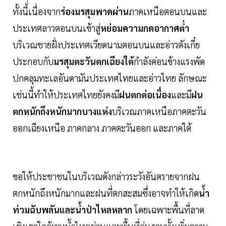
ทั้งนี้่เนื่องจาก
ร่องมรสุมพาดผ่าน
ภาคเหนือตอนบนและ
ประเทศลาวตอนบนเข้าสู่
หย่อมความกดอากาศต่ำ
บริเวณชายฝั่งประเทศเวียดนามตอนบนและอ่าวตังเกี๋ย
ประกอบกับ
มรสุมตะวันตกเฉียงใต้
กำลังค่อนข้างแรงพัด
ปกคลุมทะเลอันดามันประเทศไทยและอ่าวไทย ลักษณะ
เช่นนี้ทำให้ประเทศไทยยังคงมี
ฝนตกต่อเนื่อง
และมี
ฝน
ตกหนักถึงหนักมากบางแห่ง
บริเวณภาคเหนือภาคตะวัน
ออกเฉียงเหนือ ภาคกลาง ภาคตะวันออก และภาคใต้
ขอให้ประชาชนในบริเวณดังกล่าวระวังอันตรายจากฝน
ตกหนักถึงหนักมากและฝนที่ตกสะสมซึ่งอาจทำให้เกิด
น้ำ
ท่วมฉับพลันและน้ำป่าไหลหลาก
โดยเฉพาะพื้นที่ลาด