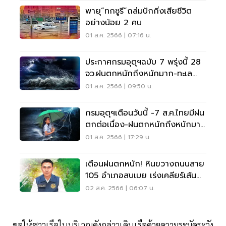
พายุ“ทกซูรี”ถล่มปักกิ่งเสียชีวิต
อย่างน้อย 2 คน
01 ส.ค. 2566 | 07:16 น.
ประกาศกรมอุตุฯฉบับ 7 พรุ่งนี้ 28
จว.ฝนตกหนักถึงหนักมาก-ทะเล
คลื่นสูง 2-3 เมตร
01 ส.ค. 2566 | 09:50 น.
กรมอุตุฯเตือนวันนี้ -7 ส.ค.ไทยมีฝน
ตกต่อเนื่อง-ฝนตกหนักถึงหนักมาก
บางแห่ง
01 ส.ค. 2566 | 17:29 น.
เตือนฝนตกหนัก! หินขวางถนนสาย
105 อำเภอสบเมย เร่งเคลียร์เส้น
ทาง
02 ส.ค. 2566 | 06:07 น.
ขอให้ชาวเรือในบริเวณดังกล่าวเดินเรือด้วยความระมัดระวัง