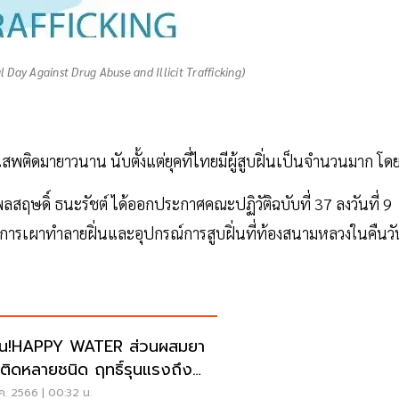
 Day Against Drug Abuse and Illicit Trafficking)
ดมายาวนาน นับตั้งแต่ยุคที่ไทยมีผู้สูบฝิ่นเป็นจำนวนมาก โดย.
ฤษดิ์ ธนะรัชต์ ได้ออกประกาศคณะปฏิวัติฉบับที่ 37 ลงวันที่ 9
มีการเผาทำลายฝิ่นและอุปกรณ์การสูบฝิ่นที่ท้องสนามหลวงในคืนวั
อน!HAPPY WATER ส่วนผสมยา
ติดหลายชนิด ฤทธิ์รุนแรงถึง
ย
ค. 2566 | 00:32 น.