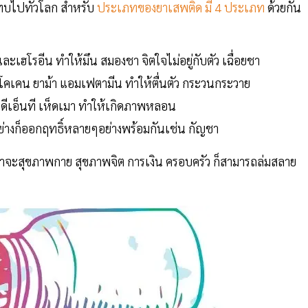
ะทบไปทั่วโลก สำหรับ
ประเภทของยาเสพติด มี 4 ประเภท
ด้วยกัน
เฮโรอีน ทำให้มึน สมองชา จิตใจไม่อยู่กับตัว เฉื่อยชา
โคเคน ยาม้า แอมเฟตามีน ทำให้ตื่นตัว กระวนกระวาย
ีเอ็นที เห็ดเมา ทำให้เกิดภาพหลอน
างก็ออกฤทธิ์หลายๆอย่างพร้อมกันเช่น กัญชา
ม่ว่าจะสุขภาพกาย สุขภาพจิต การเงิน ครอบครัว ก็สามารถล่มสลาย