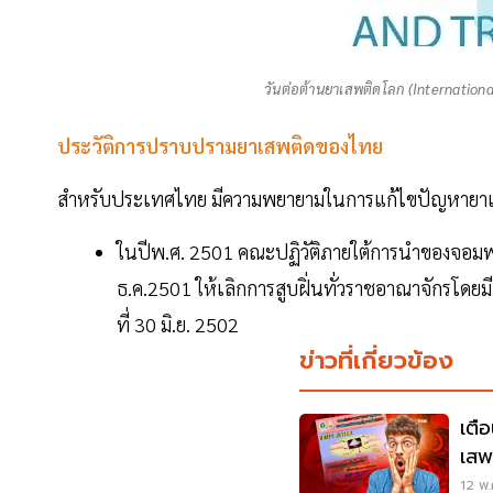
วันต่อต้านยาเสพติดโลก (International
ประวัติการปราบปรามยาเสพติดของไทย
สำหรับประเทศไทย มีความพยายามในการแก้ไขปัญหายาเสพติ
ในปีพ.ศ. 2501 คณะปฏิวัติภายใต้การนำของจอมพลส
ธ.ค.2501 ให้เลิกการสูบฝิ่นทั่วราชอาณาจักรโดย
ที่ 30 มิ.ย. 2502
ข่าวที่เกี่ยวข้อง
เตื
เสพ
ตา
12 พ.