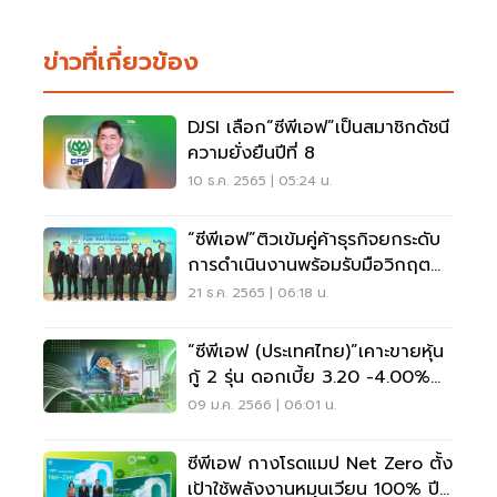
ข่าวที่เกี่ยวข้อง
DJSI เลือก“ซีพีเอฟ”เป็นสมาชิกดัชนี
ความยั่งยืนปีที่ 8
10 ธ.ค. 2565 | 05:24 น.
“ซีพีเอฟ”ติวเข้มคู่ค้าธุรกิจยกระดับ
การดำเนินงานพร้อมรับมือวิกฤต
โลกร้อน
21 ธ.ค. 2565 | 06:18 น.
“ซีพีเอฟ (ประเทศไทย)”เคาะขายหุ้น
กู้ 2 รุ่น ดอกเบี้ย 3.20 -4.00%
ต่อปี
09 ม.ค. 2566 | 06:01 น.
ซีพีเอฟ กางโรดแมป Net Zero ตั้ง
เป้าใช้พลังงานหมุนเวียน 100% ปี