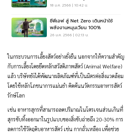
2030
18 ม.ค. 2566 | 10:42 น.
ซีพีเอฟ สู่ Net Zero เดินหน้าใช้
พลังงานหมุนเวียน 100%
26 ม.ค. 2566 | 02:13 น.
ในกระบวนการเลี้ยงสัตว์อย่างยั่งยืน นอกจากให้ความสำคัญ
กับการเลี้ยงโดยยึดหลักสวัสดิภาพสัตว์ (Animal Welfare)
แล้ว บริษัทยังได้พัฒนาผลิตภัณฑ์ที่เป็นมิตรต่อสิ่งแวดล้อม
โดยใช้หลักโภชนาการแม่นยำ คิดค้นนวัตกรรมอาหารสัตว์
รักษ์โลก
เช่น อาหารสุกรที่สามารถลดปริมาณไนโตรเจนส่วนเกินที่
สุกรขับทิ้งออกมาในรูปแบบของสิ่งขับถ่ายถึง 20-30% การ
ลดการใช้วัตถุดิบอาหารสัตว์ เช่น กากถั่วเหลือง เพื่อช่วย