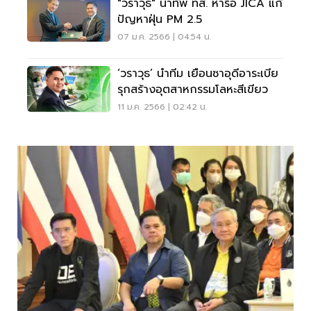
"วราวุธ" นำทัพ ทส. หารือ JICA แก้
ปัญหาฝุ่น PM 2.5
07 ม.ค. 2566 | 04:54 น.
‘วราวุธ’ นำทีม เยือนซาอุดีอาระเบีย
รุกสร้างอุตสาหกรรมโลหะสีเขียว
11 ม.ค. 2566 | 02:42 น.