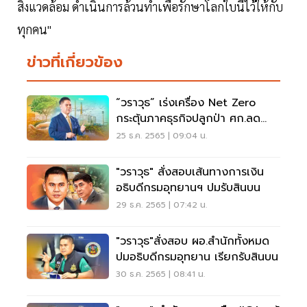
สิ่งแวดล้อม ดำเนินการล้วนทำเพื่อรักษาโลกใบนี้ไว้ให้กับ
ทุกคน"
ข่าวที่เกี่ยวข้อง
“วราวุธ” เร่งเครื่อง Net Zero
กระตุ้นภาคธุรกิจปลูกป่า ศก.ลด
CO2
25 ธ.ค. 2565 | 09:04 น.
"วราวุธ" สั่งสอบเส้นทางการเงิน
อธิบดีกรมอุทยานฯ ปมรับสินบน
29 ธ.ค. 2565 | 07:42 น.
"วราวุธ"สั่งสอบ ผอ.สำนักทั้งหมด
ปมอธิบดีกรมอุทยาน เรียกรับสินบน
30 ธ.ค. 2565 | 08:41 น.