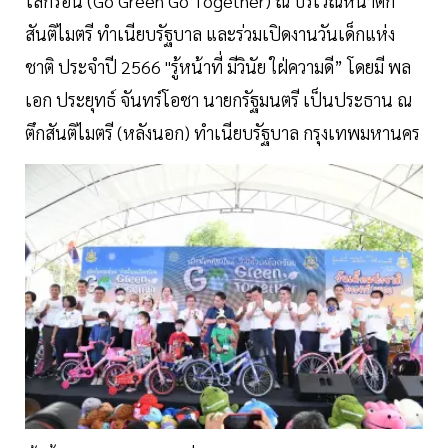
โลกร้อน (Go Green Go Together) ณ บริเวณหน้าตึก
สันติไมตรี ทำเนียบรัฐบาล และร่วมเปิดงานวันเด็กแห่ง
ชาติ ประจำปี 2566 "รู้หน้าที่ มีวินัย ใฝ่ความดี” โดยมี พล
เอก ประยุทธ์ จันทร์โอชา นายกรัฐมนตรี เป็นประธาน ณ
ตึกสันติไมตรี (หลังนอก) ทำเนียบรัฐบาล กรุงเทพมหานคร