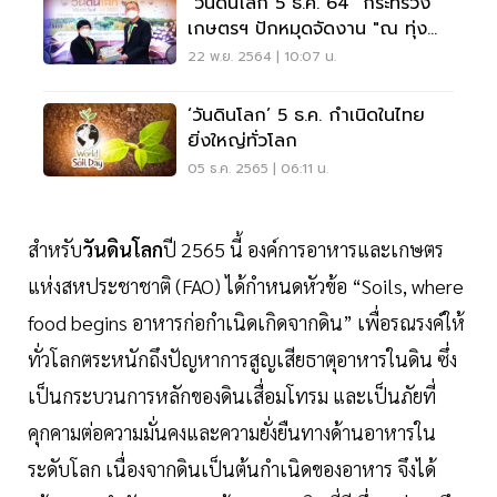
"วันดินโลก 5 ธ.ค. 64" กระทรวง
เกษตรฯ ปักหมุดจัดงาน "ณ ทุ่ง
กุลาร้องไห้"
22 พ.ย. 2564 | 10:07 น.
‘วันดินโลก’ 5 ธ.ค. กำเนิดในไทย
ยิ่งใหญ่ทั่วโลก
05 ธ.ค. 2565 | 06:11 น.
สำหรับ
วันดินโลก
ปี 2565 นี้ องค์การอาหารและเกษตร
แห่งสหประชาชาติ (FAO) ได้กำหนดหัวข้อ “Soils, where
food begins อาหารก่อกำเนิดเกิดจากดิน” เพื่อรณรงค์ให้
ทั่วโลกตระหนักถึงปัญหาการสูญเสียธาตุอาหารในดิน ซึ่ง
เป็นกระบวนการหลักของดินเสื่อมโทรม และเป็นภัยที่
คุกคามต่อความมั่นคงและความยั่งยืนทางด้านอาหารใน
ระดับโลก เนื่องจากดินเป็นต้นกำเนิดของอาหาร จึงได้