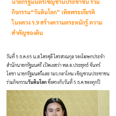
นายกรัฐมนตรีเชิญชวนประชาชน ร่วม
กิจกรรม“วันดินโลก” เทิดพระเกียรติ
ในหลวง ร.9 สร้างความตระหนักรู้ ความ
สำคัญของดิน
วันที่ 5 ธ.ค.65 น.ส.ไตรศุลี ไตรสรณกุล รองโฆษกประจำ
สำนักนายกรัฐมนตรี เปิดเผยว่า พล.อ.ประยุทธ์ จันทร์
โอชา นายกรัฐมนตรีและ รมว.กลาโหม เชิญชวนประชาชน
ร่วมกิจกรรม
วันดินโลก
ซึ่งตรงกับวันที่ 5 ธ.ค.ของทุกปี