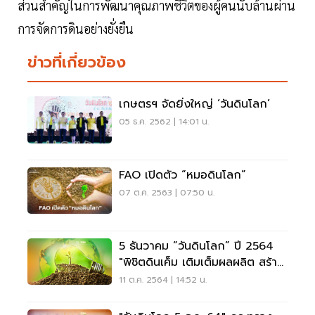
ส่วนสำคัญในการพัฒนาคุณภาพชีวิตของผู้คนนับล้านผ่าน
การจัดการดินอย่างยั่งยืน
ข่าวที่เกี่ยวข้อง
เกษตรฯ จัดยิ่งใหญ่ ‘วันดินโลก’
05 ธ.ค. 2562 | 14:01 น.
FAO เปิดตัว “หมอดินโลก”
07 ต.ค. 2563 | 07:50 น.
5 ธันวาคม “วันดินโลก” ปี 2564
"พิชิตดินเค็ม เติมเต็มผลผลิต สร้าง
ชีวิตเกษตรกร”
11 ต.ค. 2564 | 14:52 น.