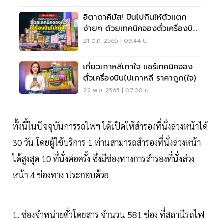
อิตาดาคิมัส! บินไปกินให้ตัวแตก
ง่ายๆ ด้วยเทคนิคจองตั๋วเครื่องบิน
ไปญี่ปุ่นราคาประหยัด
21 ต.ค. 2565 | 09:44 น.
เที่ยวเกาหลีเกาใจ แชร์เทคนิคจอง
ตั๋วเครื่องบินไปเกาหลี ราคาถูก(ใจ)
22 พ.ย. 2565 | 07:20 น.
ทั้งนี้ในปัจจุบันการรถไฟฯ ได้เปิดให้สำรองที่นั่งล่วงหน้าได้
30 วัน โดยผู้ใช้บริการ 1 ท่านสามารถสำรองที่นั่งล่วงหน้า
ได้สูงสุด 10 ที่นั่งต่อครั้ง ซึ่งมีช่องทางการสำรองที่นั่งล่วง
หน้า 4 ช่องทาง ประกอบด้วย
1. ช่องจำหน่ายตั๋วโดยสาร จำนวน 581 ช่อง ที่สถานีรถไฟ