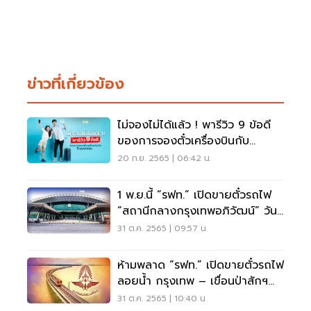
ข่าวที่เกี่ยวข้อง
ไม่จองไม่ได้แล้ว ! พารีวิว 9 ข้อดี
ของการจองตั๋วเครื่องบินกับ
Traveloka
20 ก.ย. 2565 | 06:42 น.
1 พ.ย.นี้ “รฟท.” เปิดขายตั๋วรถไฟ
“สถานีกลางกรุงเทพอภิวัฒน์” วัน
แรก
31 ต.ค. 2565 | 09:57 น.
ห้ามพลาด “รฟท.” เปิดขายตั๋วรถไฟ
ลอยน้ำ กรุงเทพ – เขื่อนป่าสักฯ
เริ่ม 1 พ.ย.นี้
31 ต.ค. 2565 | 10:40 น.