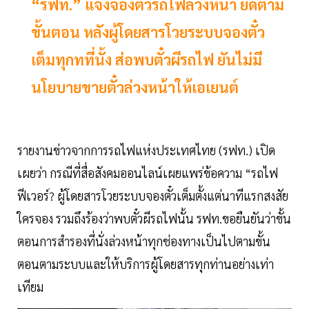
“รฟท.” แจงจองตั๋วรถไฟล่วงหน้า ยึดตาม
ขั้นตอน หลังผู้โดยสารโวยระบบจองตั๋ว
เต็มทุกทที่นั้ง ส่อพบตั๋วผีรถไฟ ยันไม่มี
นโยบายขายตั๋วล่วงหน้าให้เอเยนต์
รายงานข่าวจากการรถไฟแห่งประเทศไทย (รฟท.) เปิด
เผยว่า กรณีที่สื่อสังคมออนไลน์เผยแพร่ข้อความ “รถไฟ
ฟีเวอร์? ผู้โดยสารโวยระบบจองตั๋วเต็มตั้งแต่นาทีแรกสงสัย
ใครจอง รวมถึงร้องว่าพบตั๋วผีรถไฟนั้น รฟท.ขอยืนยันว่าขั้น
ตอนการสำรองที่นั่งล่วงหน้าทุกช่องทางเป็นไปตามขั้น
ตอนตามระบบและให้บริการผู้โดยสารทุกท่านอย่างเท่า
เทียม