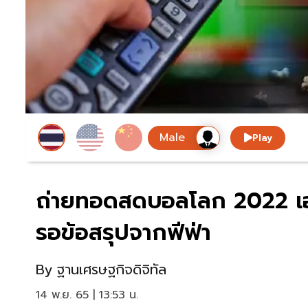
Play
ถ่ายทอดสดบอลโลก 2022 เอเย
รอข้อสรุปจากฟีฟ่า
By
ฐานเศรษฐกิจดิจิทัล
14 พ.ย. 65 | 13:53 น.