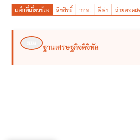
แท็กที่เกี่ยวข้อง
ลิขสิทธิ์
กกท.
ฟีฟ่า
ถ่ายทอดส
ฐานเศรษฐกิจดิจิทัล