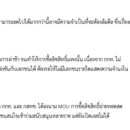
มารถลดไปได้มากกว่านี้อาจมีความจำเป็นที่จะต้องล้มดีล ซึ่งเรื่องด
การล่าช้า จนทำให้การซื้อลิขสิทธิ์แพงนั้น เนื่องจาก กกท. ไม่
ข่งขันกับเอกชนได้ ต้องรอให้ไม่มีเอกชนรายใดแสดงความจำนงใน
านมา กกท. และ กสทช. ได้ลงนาม MOU การซื้อลิขสิทธิ์ถ่ายทอดสด
กชนสนใจเข้าร่วมสนับสนุนหลายราย แต่ยังเปิดเผยไม่ได้