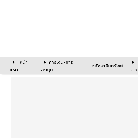
หน้า
การเงิน-การ
อสังหาริมทรัพย์
แรก
ลงทุน
นโย