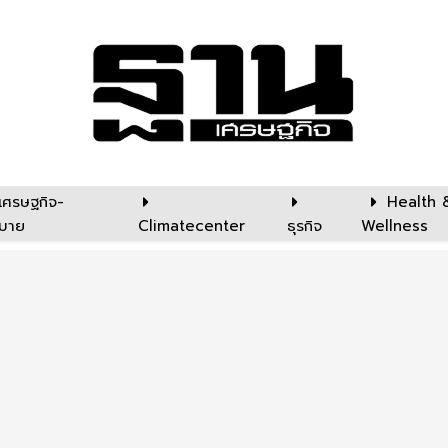
เศรษฐกิจ-
Health 
บาย
Climatecenter
ธุรกิจ
Wellness