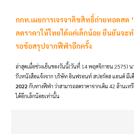
กกท.เผยการเจรจาลิขสิทธิ์ถ่ายทอดสด ‘ฟ
ลดราคาให้ไทยได้แค่เล็กน้อย ยืนยันจะทำใ
รอข้อสรุปจากฟีฟ่าอีกครั้ง
ล่าสุดเมื่อช่วงเย็นของวันนี้(วันที่ 14 พฤศจิกายน 2575)
รับหนังสือแจ้งจาก บริษัท อินฟรอนท์ สปอร์ตส แอนด์ มีเดีย
2022
กับทางฟีฟ่า ว่าสามารถลดราคาจากเดิม 42 ล้านเห
ได้อีกเล็กน้อยเท่านั้น