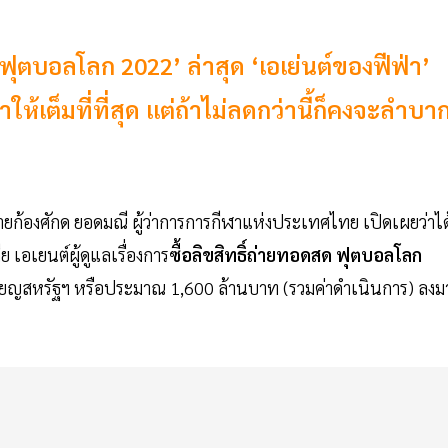
ุตบอลโลก 2022’ ล่าสุด ‘เอเย่นต์ของฟีฟ่า’
ห้เต็มที่ที่สุด แต่ถ้าไม่ลดกว่านี้ก็คงจะลำบา
 นายก้องศักด ยอดมณี ผู้ว่าการการกีฬาแห่งประเทศไทย เปิดเผยว่าได
 เอเยนต์ผู้ดูแลเรื่องการ
ซื้อลิขสิทธิ์ถ่ายทอดสด ฟุตบอลโลก
รียญสหรัฐฯ หรือประมาณ 1,600 ล้านบาท (รวมค่าดำเนินการ) ลงม