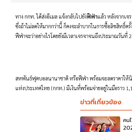
ทาง กกท. ได้ส่งอีเมล แจ้งกลับไปยัง
ฟีฟ่า
แล้ว หลังจากเจร
ซึ่งถ้าไม่ลดให้มากกว่านี้ ก็คงจะลำบากในการซื้อลิขสิทธิ์
ฟีฟ่าจะว่าอย่างไรโดยยังมีเวลาเจรจาจนถึงประมาณวันที่ 20
สหพันธ์ฟุตบอลนานาชาติ หรือฟีฟ่า พร้อมจะลดราคาให้นิดหน
แห่งประเทศไทย (กกท.) มีเงินที่พร้อมจ่ายอยู่ในมือร
ข่าวที่เกี่ยวข้อง
คนไ
202