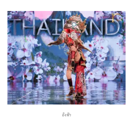
อิงฟ้า