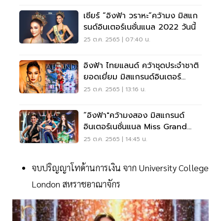
เชียร์ “อิงฟ้า วราหะ”คว้ามง มิสแก
รนด์อินเตอร์เนชั่นแนล 2022 วันนี้
25 ต.ค. 2565 | 07:40 น.
อิงฟ้า ไทยแลนด์ คว้าชุดประจำชาติ
ยอดเยี่ยม มิสแกรนด์อินเตอร์
เนชั่นแนล 2022
25 ต.ค. 2565 | 13:16 น.
“อิงฟ้า"คว้ามงสอง มิสแกรนด์
อินเตอร์เนชั่นแนล Miss Grand
International 2022
25 ต.ค. 2565 | 14:45 น.
จบปริญญาโทด้านการเงิน จาก University College
London สหราชอาณาจักร