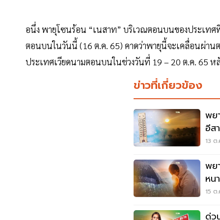
อนึ่ง พายุโซนร้อน “เนสาท” บริเวณตอนบนของประเทศฟิลิป
ตอนบนในวันนี้ (16 ต.ค. 65) คาดว่าพายุนี้จะเคลื่อนผ่า
ประเทศเวียดนามตอนบนในช่วงวันที่ 19 – 20 ต.ค. 65 หล
ข่าวที่เกี่ยวข้อง
พยา
อีส
ตกห
13 ต.
พยา
หนา
ฝน
15 ต.
ด่ว