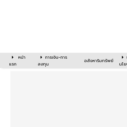
หน้า
การเงิน-การ
อสังหาริมทรัพย์
แรก
ลงทุน
นโย