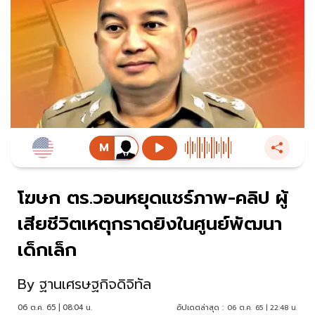
โฆษก ตร.วอนหยุดแชร์ภาพ-คลิป ผู้
เสียชีวิตเหตุกราดยิงในศูนย์พัฒนา
เด็กเล็ก
By
ฐานเศรษฐกิจดิจิทัล
06 ต.ค. 65 | 08:04 น.
อัปเดตล่าสุด :
06 ต.ค. 65 | 22:48 น.