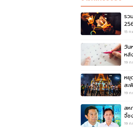
รวม
256
15 ก.
วัน
หลัง
พิเ
19 ก.
หยุ
สะพ
19 ก.
สหก
จี้
โรง
19 ก.