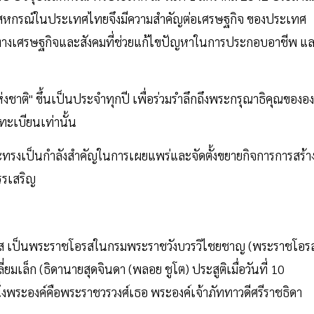
สหกรณ์ในประเทศไทยจึงมีความสำคัญต่อเศรษฐกิจ ของประเทศ
างเศรษฐกิจและสังคมที่ช่วยแก้ไขปัญหาในการประกอบอาชีพ แ
าติ" ขึ้นเป็นประจำทุกปี เพื่อร่วมรำลึกถึงพระกรุณาธิคุณขององ
ดทะเบียนเท่านั้น
ละทรงเป็นกำลังสำคัญในการเผยแพร่และจัดตั้งขยายกิจการการสร้า
รรเสริญ
มจรัส เป็นพระราชโอรสในกรมพระราชวังบวรวิไชยชาญ (พระราชโอร
ยมเล็ก (ธิดานายสุดจินดา (พลอย ชูโต) ประสูติเมื่อวันที่ 10
งพระองค์คือพระราชวรวงศ์เธอ พระองค์เจ้าภัททาวดีศรีราชธิดา