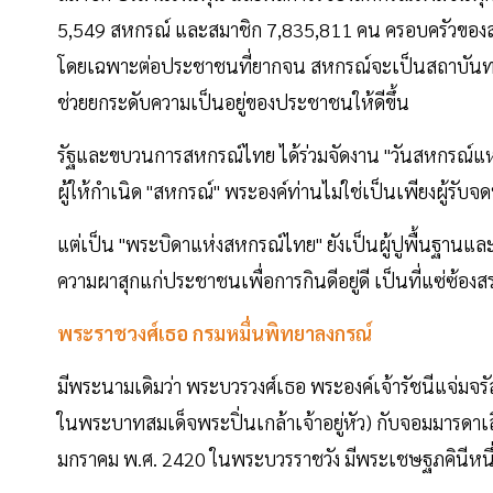
5,549 สหกรณ์ และสมาชิก 7,835,811 คน ครอบครัวของ
โดยเฉพาะต่อประชาชนที่ยากจน สหกรณ์จะเป็นสถาบันท
ช่วยยกระดับความเป็นอยู่ของประชาชนให้ดีขึ้น
รัฐและขบวนการสหกรณ์ไทย ได้ร่วมจัดงาน "วันสหกรณ์แห่งช
ผู้ให้กำเนิด "สหกรณ์" พระองค์ท่านไม่ใช่เป็นเพียงผู้รับจ
แต่เป็น "พระบิดาแห่งสหกรณ์ไทย" ยังเป็นผู้ปูพื้นฐานแ
ความผาสุกแก่ประชาชนเพื่อการกินดีอยู่ดี เป็นที่แซ่ซ้องส
พระราชวงศ์เธอ กรมหมื่นพิทยาลงกรณ์
มีพระนามเดิมว่า พระบวรวงศ์เธอ พระองค์เจ้ารัชนีแจ่
ในพระบาทสมเด็จพระปิ่นเกล้าเจ้าอยู่หัว) กับจอมมารดาเลี่
มกราคม พ.ศ. 2420 ในพระบวรราชวัง มีพระเชษฐภคินีหนึ่