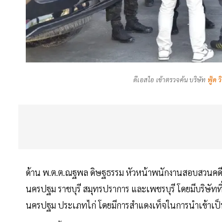
ดีเอสไอ เข้าตรวจค้น บริษัท
ฟู้ด 
ด้าน พ.ต.ต.ณฐพล ดิษฐธรรม หัวหน้าพนักงานสอบสวนคดีหมูเถ
นครปฐม ราชบุรี สมุทรปราการ และเพชรบุรี โดยมีบริษัทที่ด
นครปฐม ประเภทไก่ โดยมีการสำแดงเท็จในการนำเข้าเป็