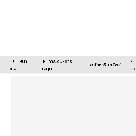
หน้า
การเงิน-การ
อสังหาริมทรัพย์
แรก
ลงทุน
นโย