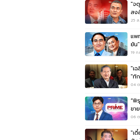
"จต
สงสัยสัง
กล้
25 ส.
แพท
ยัน
ปลอ
19 ก.
"เฉ
"ทั
04 ต.
“พิ
ขาย
06 ต.
"เดี