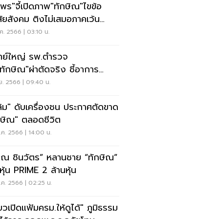
ุพร"จี้เปิดภาพ"ทักษิณ"ไขข้อ
คม ติงไม่เสมอภาคเว้น
อนผม
ค. 2566 | 03:10 น.
ย์ใหญ่ รพ.ตำรวจ
"ทักษิณ"ผ่าตัดจริง ชี้อาการ
ดภัย
ย. 2566 | 09:40 น.
ลิม" ดับเครื่องชน ประกาศตัดขาด
กษิณ" ตลอดชีวิต
ค. 2566 | 14:00 น.
รุณ ชินวัตร” หลานชาย “ทักษิณ”
หุ้น PRIME 2 ล้านหุ้น
ค. 2566 | 02:25 น.
๋ยวเปิดแฟ้มครม.ให้ดูได้" ภูมิธรรม