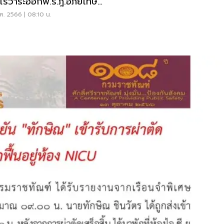
 ไร้วาระออกพ.ร.ฎ.อภัยโทษ
ษิณ
ค. 2566 | 08:10 น.