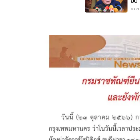
ยัน
ทัก
10 ต.