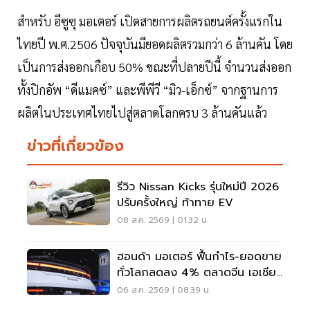
สำหรับ อีซูซุ มอเตอร์ เปิดสายการผลิตรถยนต์ครั้งแรกใน
ไทยปี พ.ศ.2506 ปัจจุบันมียอดผลิตรวมกว่า 6 ล้านคัน โดย
เป็นการส่งออกเกือบ 50% ขณะที่ปลายปีนี้ จำนวนส่งออก
ทั้งปิกอัพ “ดีแมคซ์” และพีพีวี “มิว-เอ็กซ์” จากฐานการ
ผลิตในประเทศไทยไปสู่ตลาดโลกครบ 3 ล้านคันแล้ว
ข่าวที่เกี่ยวข้อง
รีวิว Nissan Kicks รุ่นใหม่ปี 2026
ปรับครั้งใหญ่ ท้าทาย EV
08 ส.ค. 2569 | 01:32 น.
ฮอนด้า มอเตอร์ ฟื้นกำไร-ยอดขาย
ทั่วโลกลดลง 4% ตลาดจีน เอเชีย
ร่วง
06 ส.ค. 2569 | 08:39 น.