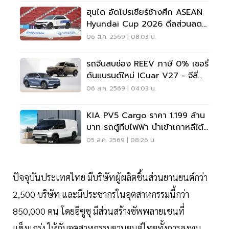
ฮุนได อัดโปรเชียร์ช้างศึก ASEAN
Hyundai Cup 2026 ดีลส่วนลด
5 แสน แจกเสื้อทีมชาติไทย
06 ส.ค. 2569 | 08:03 น.
รถจีนสบช่อง REEV ภาษี 0% เชอรี่
ดันแบรนด์ใหม่ ICuar V27 - จีลี่
ส่ง Starray
06 ส.ค. 2569 | 04:03 น.
KIA PV5 Cargo ราคา 1.199 ล้าน
บาท รถตู้ทึบไฟฟ้า นำเข้าเกาหลีใต้
ภาษี 0%
05 ส.ค. 2569 | 08:26 น.
ปัจจุบันประเทศไทย มีบริษัทผู้ผลิตชิ้นส่วนยานยนต์กว่า
2,500 บริษัท และมีประชากรในอุตสาหกรรมนี้กว่า
850,000 คน โดยอีซูซุ มีส่วนสร้างซัพพลายเชนที่
แข็งแกร่ง ให้กับอุตสาหกรรมยานยนต์ไทยทั้งการลงทุน