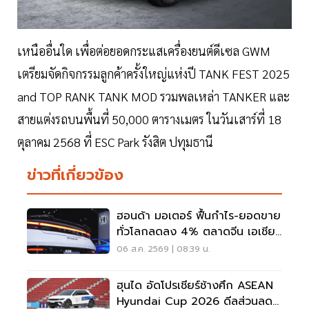
เหนืออื่นใด เพื่อต่อยอดกระแสเครื่องยนต์ดีเซล GWM
เตรียมจัดกิจกรรมลูกค้าครั้งใหญ่แห่งปี TANK FEST 2025
and TOP RANK TANK MOD รวมพลเหล่า TANKER และ
สายแต่งรถบนพื้นที่ 50,000 ตารางเมตร ในวันเสาร์ที่ 18
ตุลาคม 2568 ที่ ESC Park รังสิต ปทุมธานี
ข่าวที่เกี่ยวข้อง
ฮอนด้า มอเตอร์ ฟื้นกำไร-ยอดขาย
ทั่วโลกลดลง 4% ตลาดจีน เอเชีย
ร่วง
06 ส.ค. 2569 | 08:39 น.
ฮุนได อัดโปรเชียร์ช้างศึก ASEAN
Hyundai Cup 2026 ดีลส่วนลด