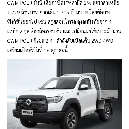
GWM POER รุ่นนี้ เสียภาษีสรรพสามิต 2% ลดราคาเหลือ
1.229 ล้านบาท จากเดิม 1.359 ล้านบาท โดยตัดบาง
ฟังก์ชันออกไป เช่น ครูสคอนโทรล ถุงลมนิรภัยจาก 4
เหลือ 2 จุด ตัดกล้องรอบคัน และเปลี่ยนมาใช้เบาะผ้า ส่วน
GWM POER ดีเซล 2.4T ตัวถังดับเบิลแค็บ 2WD 4WD
เตรียมเปิดตัววันที่ 18 ตุลาคมนี้