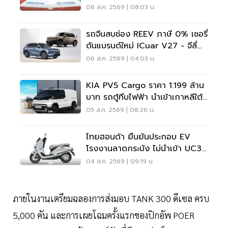
5 แสน แจกเสื้อทีมชาติไทย
06 ส.ค. 2569 | 08:03 น.
รถจีนสบช่อง REEV ภาษี 0% เชอรี่
ดันแบรนด์ใหม่ ICuar V27 - จีลี่
ส่ง Starray
06 ส.ค. 2569 | 04:03 น.
KIA PV5 Cargo ราคา 1.199 ล้าน
บาท รถตู้ทึบไฟฟ้า นำเข้าเกาหลีใต้
ภาษี 0%
05 ส.ค. 2569 | 08:26 น.
ไทยฮอนด้า ยืนยันประกอบ EV
โรงงานลาดกระบัง ไม่นำเข้า UC3
เวียดนาม
04 ส.ค. 2569 | 09:19 น.
ภายในงานเตรียมฉลองการส่งมอบ TANK 300 ดีเซล ครบ
5,000 คัน และการเผยโฉมครั้งแรกของปิกอัพ POER