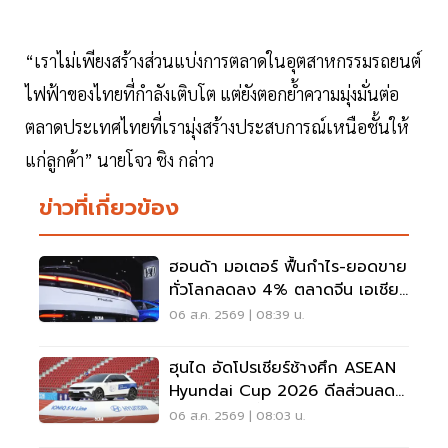
“เราไม่เพียงสร้างส่วนแบ่งการตลาดในอุตสาหกรรมรถยนต์
ไฟฟ้าของไทยที่กำลังเติบโต แต่ยังตอกย้ำความมุ่งมั่นต่อ
ตลาดประเทศไทยที่เรามุ่งสร้างประสบการณ์เหนือชั้นให้
แก่ลูกค้า” นายโจว ชิง กล่าว
ข่าวที่เกี่ยวข้อง
ฮอนด้า มอเตอร์ ฟื้นกำไร-ยอดขาย
ทั่วโลกลดลง 4% ตลาดจีน เอเชีย
ร่วง
06 ส.ค. 2569 | 08:39 น.
ฮุนได อัดโปรเชียร์ช้างศึก ASEAN
Hyundai Cup 2026 ดีลส่วนลด
5 แสน แจกเสื้อทีมชาติไทย
06 ส.ค. 2569 | 08:03 น.