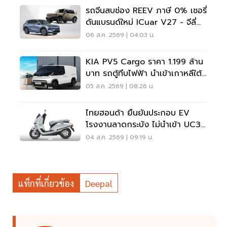
รถจีนสบช่อง REEV ภาษี 0% เชอรี่
ดันแบรนด์ใหม่ ICuar V27 - จีลี่
ส่ง Starray
06 ส.ค. 2569 | 04:03 น.
KIA PV5 Cargo ราคา 1.199 ล้าน
บาท รถตู้ทึบไฟฟ้า นำเข้าเกาหลีใต้
ภาษี 0%
05 ส.ค. 2569 | 08:26 น.
ไทยฮอนด้า ยืนยันประกอบ EV
โรงงานลาดกระบัง ไม่นำเข้า UC3
เวียดนาม
04 ส.ค. 2569 | 09:19 น.
แท็กที่เกี่ยวข้อง
Deepal