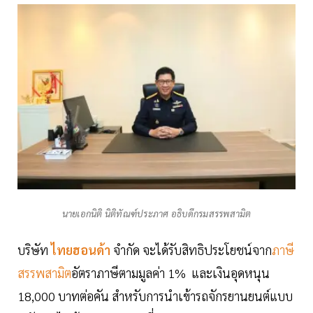
นายเอกนิติ นิติทัณฑ์ประภาศ อธิบดีกรมสรรพสามิต
บริษัท
ไทยฮอนด้า
จำกัด จะได้รับสิทธิประโยชน์จาก
ภาษี
สรรพสามิต
อัตราภาษีตามมูลค่า 1% และเงินอุดหนุน
18,000 บาทต่อคัน สำหรับการนำเข้ารถจักรยานยนต์แบบ