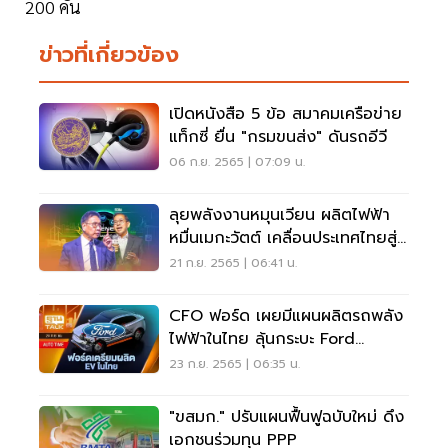
200 คัน
ข่าวที่เกี่ยวข้อง
เปิดหนังสือ 5 ข้อ สมาคมเครือข่าย
แท็กซี่ ยื่น "กรมขนส่ง" ดันรถอีวี
06 ก.ย. 2565 | 07:09 น.
ลุยพลังงานหมุนเวียน ผลิตไฟฟ้า
หมื่นเมกะวัตต์ เคลื่อนประเทศไทยสู่
NET ZERO
21 ก.ย. 2565 | 06:41 น.
CFO ฟอร์ด เผยมีแผนผลิตรถพลัง
ไฟฟ้าในไทย ลุ้นกระบะ Ford
Ranger EV
23 ก.ย. 2565 | 06:35 น.
"ขสมก." ปรับแผนฟื้นฟูฉบับใหม่ ดึง
เอกชนร่วมทุน PPP