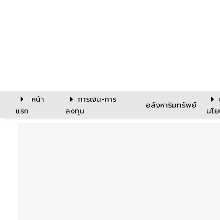
หน้า
การเงิน-การ
อสังหาริมทรัพย์
แรก
ลงทุน
นโย