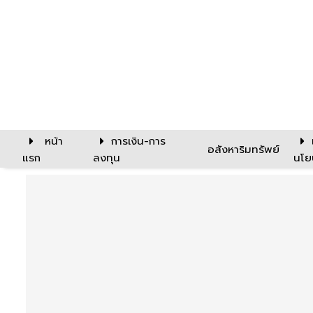
หน้า
การเงิน-การ
อสังหาริมทรัพย์
แรก
ลงทุน
นโย