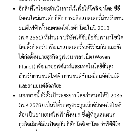
อีกสิ่งที่โตโยดะดำเนินการไว้เพื่อให้โคจิ ซาโตะ ซีอี
โอคนใหม่สานต่อ ก็คือ การผลิตแบตเตอรี่สำหรับยาน
ยนต์ไฟฟ้าทั้งหมดของโตโยต้า โดยในปี 2018
(พ.ศ.2561) ที่ผ่านมา บริษัทได้จับมือกับพานาโซนิค
โฮลดิ้งส์ คอร์ป พัฒนาแบตเตอรี่รถอีวีร่วมกัน และยัง
ได้ก่อตั้งหน่วยธุรกิจ วูฟเวน พลาเน็ต (Woven
Planet) พัฒนาซอฟต์แวร์และเทคโนโลยีขั้นสูง
สำหรับยานยนต์ไฟฟ้า ยานยนต์ขับเคลื่อนอัตโนมัติ
และยานยนต์อัจฉริยะ
นอกจากนี้ ยังตั้งเป้าระยะยาว โดยกำหนดให้ปี 2035
(พ.ศ.2578) เป็นปีที่รถหรูตระกูลเล็กซัสของโตโยต้า
ต้องเป็นยานยนต์ไฟฟ้าทั้งหมด ซึ่งผู้ที่ดูแลแผนก
ธุรกิจเล็กซัสในปัจจุบัน ก็คือ โคจิ ซาโตะ ว่าที่ซีอีโอ