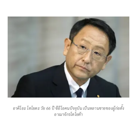
อาคิโอะ โตโยดะ วัย 66 ปี ซีอีโอคนปัจจุบัน เป็นหลานชายของผู้ก่อตั้ง
อาณาจักรโตโยต้า