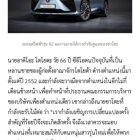
รถยนต์ไฟฟ้ารุ่น RZ ผลงานภายใต้การกำกับดูแลของซาโตะ
นายอาคิโอะ โตโยดะ วัย 66 ปี ซีอีโอคนปัจจุบันที่เป็น
หลานชายของผู้ก่อตั้งอาณาจักรโตโยต้า ดำรงตำแหน่งนี้มา
ตั้งแต่ปี 2552 และกำลังจะวางมือจากตำแหน่งในอีกไม่กี่
เดือนข้างหน้า เพื่อทำหน้าที่ประธานคณะกรรมการบริหาร
ของบริษัทเพียงตำแหน่งเดียว เขากล่าวถึงนายซาโตะที่
กำลังจะรับไม้ต่อ ว่า “เรากำลังเผชิญการเปลี่ยนแปลงครั้ง
สำคัญที่ร้อยปีจึงจะเกิดสักครั้ง จึงถึงเวลาควรจะมอบ
ตำแหน่งที่เหมาะสมให้กับคนหนุ่มสาวรุ่นใหม่เพื่อให้พวก